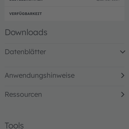
Ausg
Downloads
Datenblätter
SFH 305 · Datasheet · PDF · en_US
Anwendungshinweise
Ressourcen
Tools