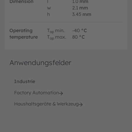
Dimension
l
1.0
mm
w
2.1
mm
h
3.45
mm
Operating
T
min.
-40
°C
op
temperature
T
max.
80
°C
op
Anwendungsfelder
Industrie
Factory Automation
Haushaltsgeräte & Werkzeug