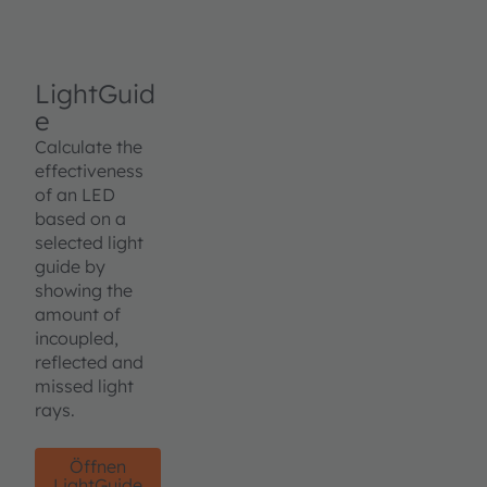
LightGuid
e
Calculate the
effectiveness
of an LED
based on a
selected light
guide by
showing the
amount of
incoupled,
reflected and
missed light
rays.
Öffnen
LightGuide