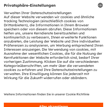
Produkt Selektor
Download Center
Tools
Kundenanfragen
Technischer Support
Partner Netzwerk
Whistleblowing
© 2026 ams-OSRAM AG. All rights reserved.
Datenschutzerklärung
Nutzungsbedingungen
Terms of Trade
Impressum
Cookie Policy
AI Policy
粤ICP备10066670号