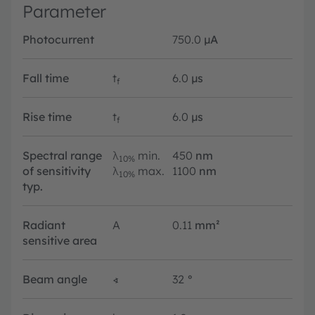
Parameter
Photocurrent
750.0
µA
Fall time
t
6.0
µs
f
Rise time
t
6.0
µs
f
Spectral range
λ
min.
450
nm
10%
of sensitivity
λ
max.
1100
nm
10%
typ.
Radiant
A
0.11
mm²
sensitive area
Beam angle
∢
32
°