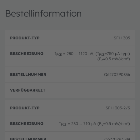
Bestellinformation
B
P
e
SFH 305
r
B
s
o
e
c
d
st
h
I
= 280 ... 1120 µA, (I
=750 µA typ.)
u
el
PCE
PCE
r
(E
=0.5 mW/cm²)
k
ln
e
e
t
u
i
-
m
b
T
m
Q62702P0836
u
y
er
n
p
g
Ausg
SFH 305-2/3
I
= 280 ... 710 µA (E
=0.5 mW/cm²)
PCE
e
Q62702P3589