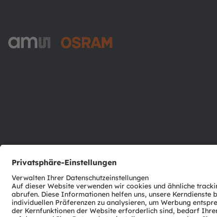
ams-OSRAM AG
Tobelbader Straße 30
8141 Premstaetten
Austria
Phone:
+43 3136 500-0