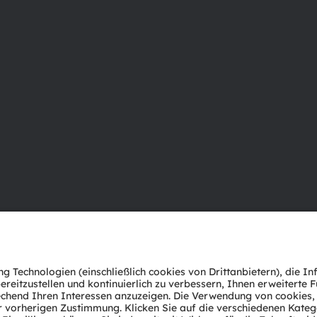
Über ams OSRAM
Support
Newsroom
Produkt Sele
Investor Relations
Download Ce
Nachhaltigkeit
Tools
Standorte & Distribution
Kundenanfr
Karriere
Technischer 
Barrierefreiheit
Partner Net
Whistleblowi