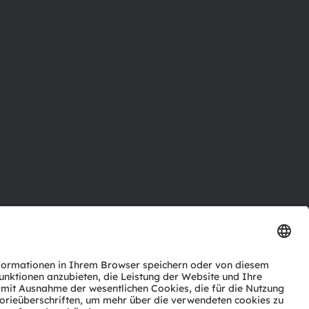
ktor
nter
agen
Support
zwerk
ng