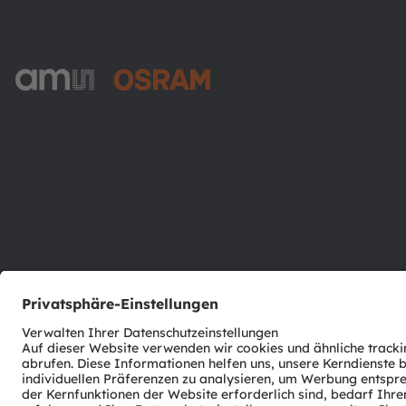
ams-OSRAM AG
Tobelbader Straße 30
8141 Premstaetten
Austria
Phone:
+43 3136 500-0