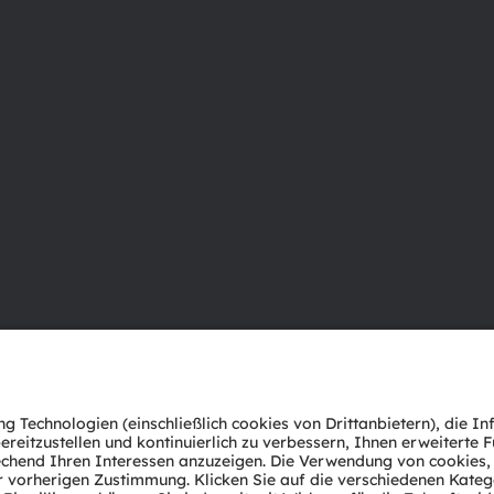
Über ams OSRAM
Support
Newsroom
Produkt Sele
Investor Relations
Download Ce
Nachhaltigkeit
Tools
Standorte & Distribution
Kundenanfr
Karriere
Technischer 
Barrierefreiheit
Partner Net
Whistleblowi