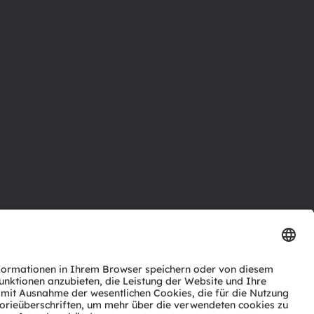
ktor
nter
agen
Support
zwerk
ng