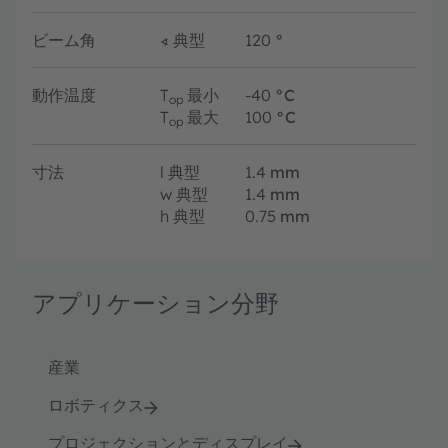
ビーム角
∢
典型
120
°
動作温度
T
最小
-40
°C
op
T
最大
100
°C
op
寸法
l
典型
1.4
mm
w
典型
1.4
mm
h
典型
0.75
mm
アプリケーション分野
産業
ロボティクス
プロジェクションとディスプレイ