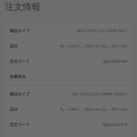
注文情報
製
注
品
文
GW VJLPL1.UL-LUMP-G4-1
品
タ
コ
目
イ
ー
プ
ド
Φ
= 164.0 ... 194.0 lm (I
= 350 mA)
V
F
Q65115A1964
フル
GW VJLPL1.UL-MPMR-G3G4-1
Φ
= 180.0 ... 224.0 lm (I
= 350 mA)
V
F
Q65113A7278