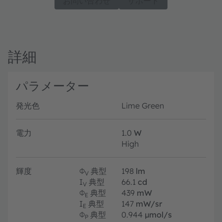
お問い合わせ
サポート
詳細
パラメーター
発光色
Lime Green
電力
1.0
W
High
輝度
Φ
典型
198
lm
V
I
典型
66.1
cd
V
Φ
典型
439
mW
E
I
典型
147
mW/sr
E
Φ
典型
0.944
µmol/s
P