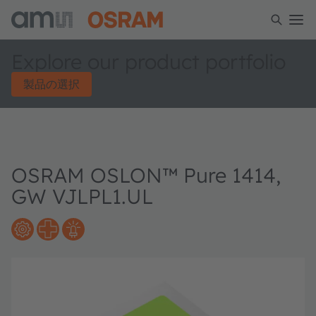
Explore our product portfolio
製品の選択
OSRAM OSLON™ Pure 1414,
GW VJLPL1.UL