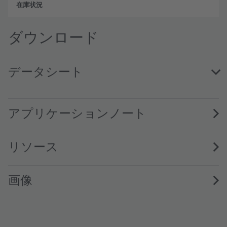
フル
ダウンロード
データシート
GW VJLPL1.UL · Datasheet · PDF · en_US
アプリケーションノート
リソース
画像