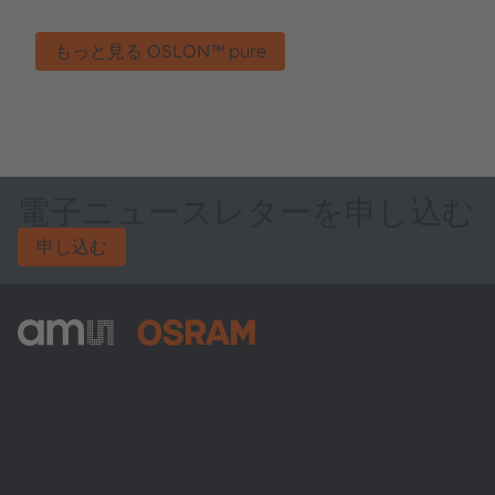
Highest luminance at smallest size
もっと見る OSLON™ pure
電子ニュースレターを申し込む
申し込む
ams-OSRAM AG
Tobelbader Straße 30
8141 Premstaetten
Austria
電話:
+43 3136 500-0