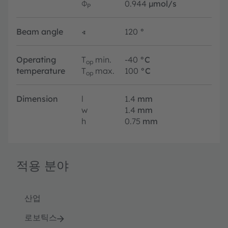
Φ
0.944
µmol/s
P
Beam angle
∢
120
°
Operating
T
min.
-40
°C
op
temperature
T
max.
100
°C
op
Dimension
l
1.4
mm
w
1.4
mm
h
0.75
mm
적용 분야
산업
로보틱스