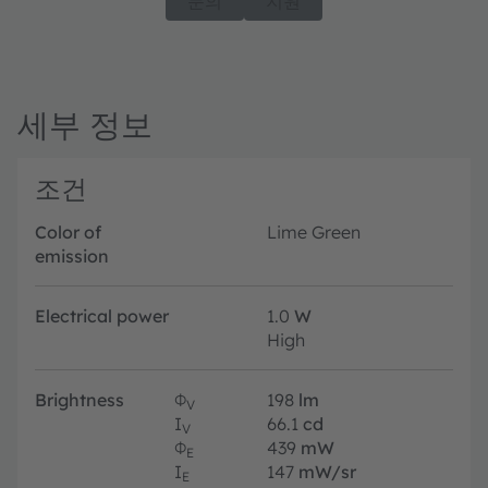
문의
지원
세부 정보
조건
Color of
Lime Green
emission
Electrical power
1.0
W
High
Brightness
Φ
198
lm
V
I
66.1
cd
V
Φ
439
mW
E
I
147
mW/sr
E