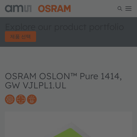
Explore our product portfolio
제품 선택
OSRAM OSLON™ Pure 1414,
GW VJLPL1.UL