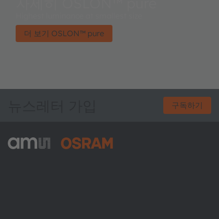
자세히 OSLON™ pure
Highest luminance at smallest size
더 보기 OSLON™ pure
뉴스레터 가입
구독하기
ams-OSRAM AG
Tobelbader Straße 30
8141 Premstaetten
Austria
전화:
+43 3136 500-0