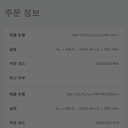
주문 정보
제
주
품
설
문
GW VJLPL1.UL-LUMP-G4-1
유
명
코
형
드
Φ
= 164.0 ... 194.0 lm (I
= 350 mA)
V
F
Q65115A1964
완전
GW VJLPL1.UL-MPMR-G3G4-1
Φ
= 180.0 ... 224.0 lm (I
= 350 mA)
V
F
Q65113A7278