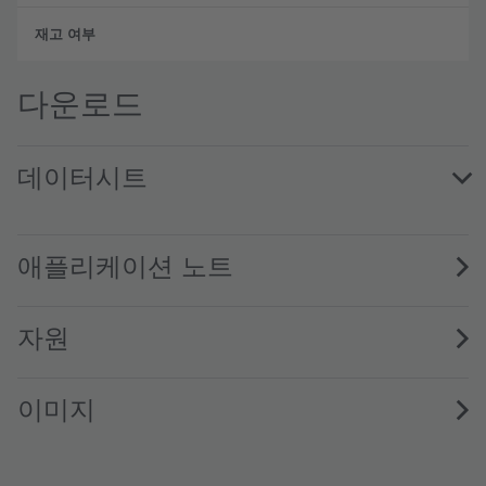
완전
다운로드
데이터시트
GW VJLPL1.UL · Datasheet · PDF · en_US
애플리케이션 노트
자원
이미지