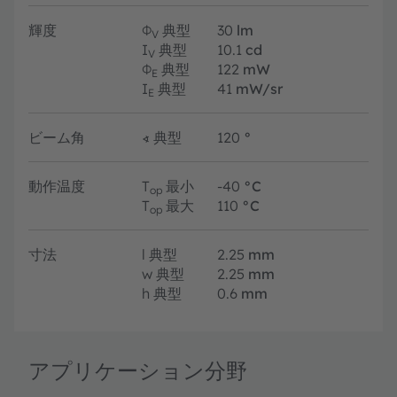
輝度
Φ
典型
30
lm
V
I
典型
10.1
cd
V
Φ
典型
122
mW
E
I
典型
41
mW/sr
E
ビーム角
∢
典型
120
°
動作温度
T
最小
-40
°C
op
T
最大
110
°C
op
寸法
l
典型
2.25
mm
w
典型
2.25
mm
h
典型
0.6
mm
アプリケーション分野