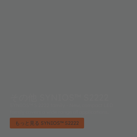
その他 SYNIOS™ S2222
SYNIOS™ S 2222 family - New, compact LED
family covers a wide range of applications.
もっと見る SYNIOS™ S2222