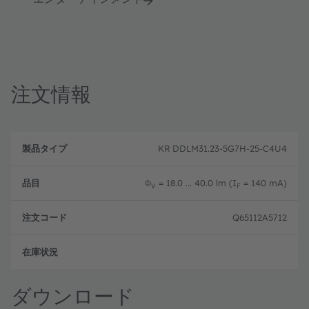
注文情報
製
注
品
文
KR DDLM31.23-5G7H-25-C4U4
品
タ
コ
目
イ
ー
プ
ド
Φ
= 18.0 ... 40.0 lm (I
= 140 mA)
V
F
Q65112A5712
新設
ダウンロード