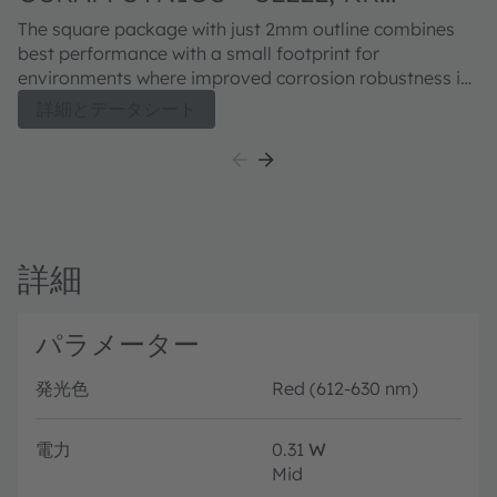
DDLM32.23
The square package with just 2mm outline combines
best performance with a small footprint for
environments where improved corrosion robustness is
needed. A centralized chip allows an easy integration
詳細とデータシート
into optical systems. The availability of all main colors
and white points gives highest flexibility in various
application areas.
詳細
パラメーター
発光色
Red (612-630 nm)
電力
0.31
W
Mid