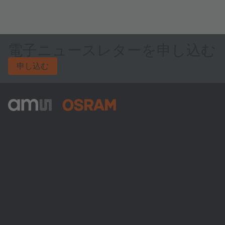
電子ニュースレターを申し込む
申し込む
ams-OSRAM AG
Tobelbader Straße 30
8141 Premstaetten
Austria
電話:
+43 3136 500-0
ams OSRAMについて