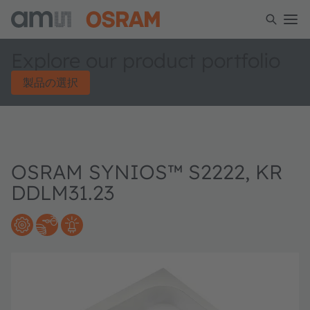
Explore our product portfolio
製品の選択
OSRAM SYNIOS™ S2222, KR
DDLM31.23