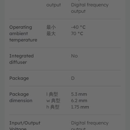
output
Digital frequency
output
Operating
最小
-40
°C
ambient
最大
70
°C
temperature
Integrated
No
diffuser
Package
D
Package
l
典型
5.3
mm
dimension
w
典型
6.2
mm
h
典型
1.75
mm
Input/Output
Digital frequency
Voltage
output