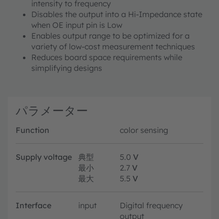
intensity to frequency
Disables the output into a Hi-Impedance state
when OE input pin is Low
Enables output range to be optimized for a
variety of low-cost measurement techniques
Reduces board space requirements while
simplifying designs
パラメーター
Function
color sensing
Supply voltage
典型
5.0
V
最小
2.7
V
最大
5.5
V
Interface
input
Digital frequency
output