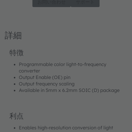
お問い合わせ
サポート
詳細
特徴
Programmable color light-to-frequency
converter
Output Enable (OE) pin
Output frequency scaling
Available in 5mm x 6.2mm SOIC (D) package
利点
Enables high-resolution conversion of light