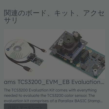
関連のボード、キット、アクセ
サリ
ams TCS3200_EVM_EB Evaluation
kit
The TCS3200 Evaluation Kit comes with everything
needed to evaluate the TCS3200 color sensor. The
evaluation kit comprises of a Parallax BASIC Stamp
2pe Motherboard programmed with the TCS3200
詳細とデータシート