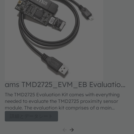
ams TMD2725_EVM_EB Evaluation
kit
The TMD2725 Evaluation Kit comes with everything
needed to evaluate the TMD2725 proximity sensor
module. The evaluation kit comprises of a main
controller board with a PIC microcontroller, an industry
詳細とデータシート
standard USB 2.0 interface (with an USB cable), a
TMD2725 module daughter card, "plug-n-play" USB
HID class drivers, software documentation, and GUI