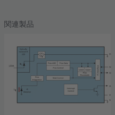
software allowing users to control the proximity sensor
settings as the PIC takes the TMD2725 I²C digital
outputs to calculate proximity.
関連製品