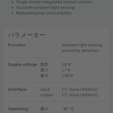
Single device integrated optical solution
Accurate ambient light sensing
Reduced power consumption
パラメーター
Function
ambient light sensing
proximity detection
Supply voltage
典型
1.8
V
最小
1.7
V
最大
1.98
V
Interface
input
I²C slave (400kHz)
output
I²C slave (400kHz)
Operating
最小
-30
°C