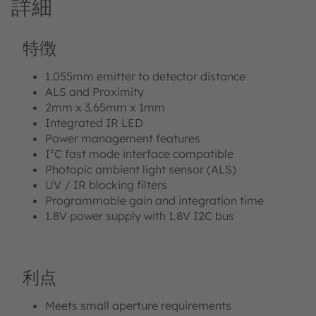
詳細
特徴
1.055mm emitter to detector distance
ALS and Proximity
2mm x 3.65mm x 1mm
Integrated IR LED
Power management features
I²C fast mode interface compatible
Photopic ambient light sensor (ALS)
UV / IR blocking filters
Programmable gain and integration time
1.8V power supply with 1.8V I2C bus
利点
Meets small aperture requirements