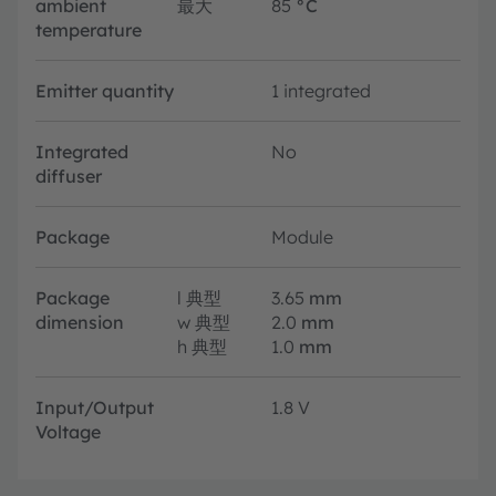
ambient
最大
85
°C
temperature
Emitter quantity
1 integrated
Integrated
No
diffuser
Package
Module
Package
l
典型
3.65
mm
dimension
w
典型
2.0
mm
h
典型
1.0
mm
Input/Output
1.8 V
Voltage