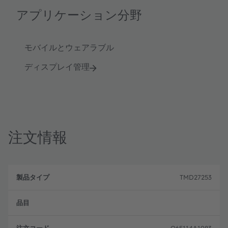
アプリケーション分野
モバイルとウェアラブル
ディスプレイ管理
注文情報
製
注
品
文
TMD27253
品
タ
コ
目
イ
ー
プ
ド
Q65114A1083