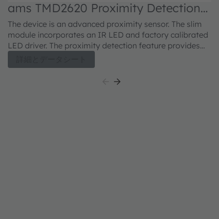
ams TMD2620 Proximity Detection
a
Module
S
The device is an advanced proximity sensor. The slim
Th
module incorporates an IR LED and factory calibrated
am
LED driver. The proximity detection feature provides
de
object detection (e.g. mobile device screen to user’s
8-
詳細とデータシート
ear) by photodiode detection of reflected IR energy
se
(sourced by the integrated LED). Detect/Release
d
events are interrupt driven, and occur when proximity
pr
result crosses upper and/or lower threshold settings.
in
The proximity engine features offset adjustment
op
registers to compensate for unwanted IR energy
in
reflection at the sensor. Proximity results are further
mo
improved by automatic ambient light subtraction.
re
cr
pr
pr
in