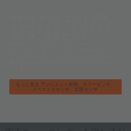
その他 アンビエント照明、
カラーセンサ、スペクトル
センサ、近接センサ
周囲光センサ、RGBとXYZのカラーセンサ、スペクト
ルセンサなど、高パフォーマンスで高感度のディスク
リート/組込みのデジタルモジュールで構成された、
業界で最も広範な光学センサのラインアップを揃えて
います。
もっと見る アンビエント照明、カラーセンサ、
スペクトルセンサ、近接センサ