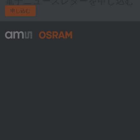
電子ニュースレターを申し込む
申し込む
ams-OSRAM AG
Tobelbader Straße 30
8141 Premstaetten
Austria
電話:
+43 3136 500-0
ams OSRAMについて
ニュースルーム
投資家情報
サステナビリティ