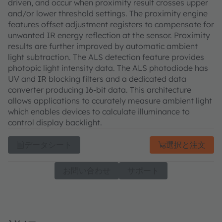
driven, and occur when proximity result crosses upper
and/or lower threshold settings. The proximity engine
features offset adjustment registers to compensate for
unwanted IR energy reflection at the sensor. Proximity
results are further improved by automatic ambient
light subtraction. The ALS detection feature provides
photopic light intensity data. The ALS photodiode has
UV and IR blocking filters and a dedicated data
converter producing 16-bit data. This architecture
allows applications to ccurately measure ambient light
which enables devices to calculate illuminance to
control display backlight.
データシート
選択と注文
お問い合わせ
サポート