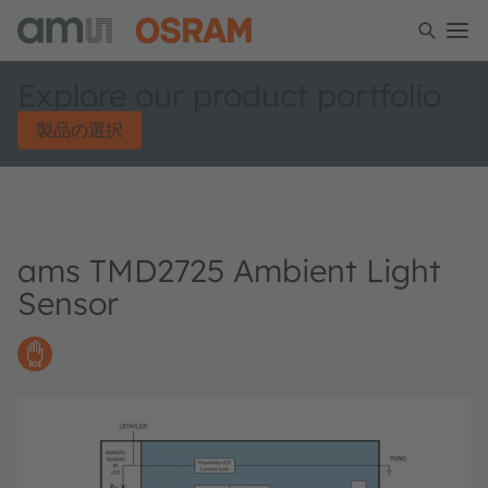
Explore our product portfolio
製品の選択
ams TMD2725 Ambient Light
Sensor