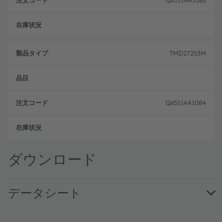
生産
TMD27253M
Q65114A1084
注文
ダウンロード
データシート
TMD2725 ALS, and Small Aperture Proximity Sensor Modul