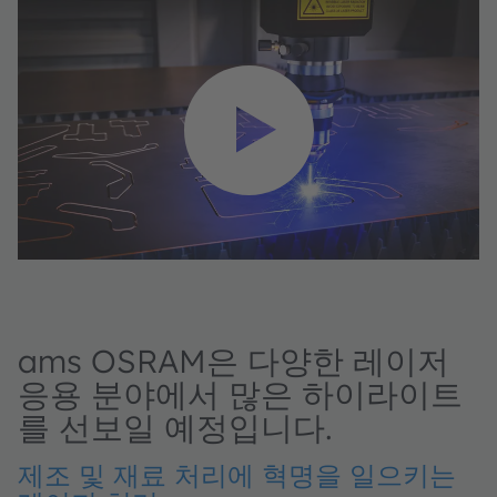
YouTube Video 서비스를 로딩하려
면 사용자 동의가 필요합니다.
당사는 사용자의 활동 데이터를 수집할 수 있는
동영상을 삽입하기 위해 제3자 서비스를 사용합
니다. 이 동영상을 보려면 세부 정보를 검토하고
서비스에 동의하시기 바랍니다.
자세한 정보
수락
powered by
Usercentrics Consent
ams OSRAM은 다양한 레이저
Management Platform
응용 분야에서 많은 하이라이트
를 선보일 예정입니다.
제조 및 재료 처리에 혁명을 일으키는