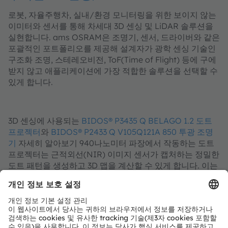
로봇, 자율주행차, 실내/환경 모니터링을 위한 보이지 않는
이미터와 센서를 통해 차세대 3D 센싱 및 LiDAR 솔루션을
실현합니다. ams OSRAM은 조명기, 센서, 드라이버와 같은
포괄적인 포트폴리오를 제공해 설계자가 광학 센싱 기술인
구조화 조명, 스테레오비전, ToF(Time of Flight) 등에 구에
받지 않고 애플리케이션에 가장 적합한 솔루션을 선택할 수
있게 합니다.
3D 센싱에 사용되는
BIDOS® P3435 Q BELAGO 1.2 도트
프로젝터
와
BIDOS® P2433 Q V105Q121A 850 투광 조명
기
자세히 알아보기 940나노미터 파장에서 작동하는 도트
프로젝터는 근적외선(NIR) 이미지 센서가 캡처하는 정밀한
도트 패턴을 생성하고 3D 맵을 계산할 수 있게 합니다. 이는
엑티브 스테레오 비전(ASV) 및 구조화 조명과 같은 기술에
서 필수적인 요소입니다. 3D 맵은 로봇에게 주변 환경에 대
한 고해상도 공간 인식 기능을 제공합니다. 850나노미터 투
광 조명기는 균일한 조명을 통해 무인 운반 차(AGV)의 핵심
요건인 ToF(Time-of-Flight) 응용 분야에서 정확한 거리 측