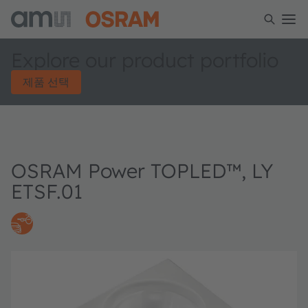
Explore our product portfolio
제품 선택
OSRAM Power TOPLED™, LY
ETSF.01