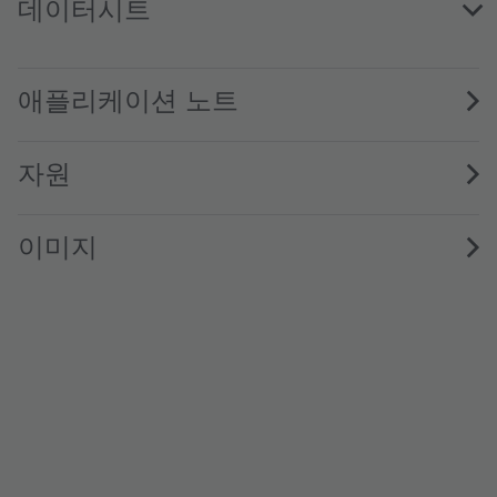
데이터시트
LY ETSF.01 · Datasheet · PDF · en_US
애플리케이션 노트
자원
이미지