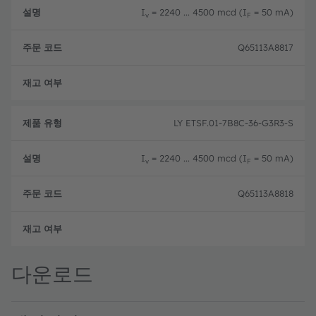
I
= 2240 ... 4500 mcd (I
= 50 mA)
v
F
Q65113A8817
완전
LY ETSF.01-7B8C-36-G3R3-S
I
= 2240 ... 4500 mcd (I
= 50 mA)
v
F
Q65113A8818
완전
다운로드