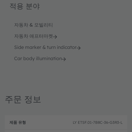
적용 분야
자동차 & 모빌리티
자동차 애프터마켓
Side marker & turn indicator
Car body illumination
주문 정보
제
주
품
설
문
LY ETSF.01-7B8C-36-G3R3-L
유
명
코
형
드