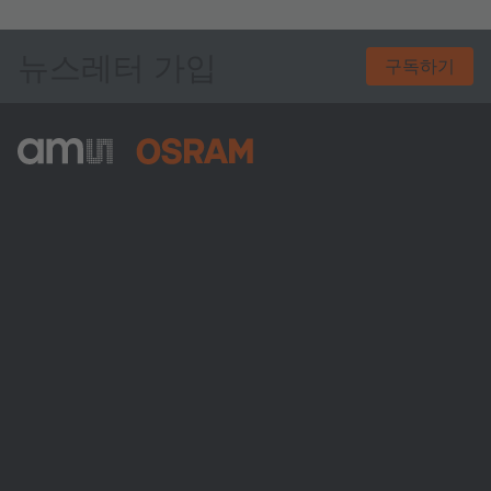
뉴스레터 가입
구독하기
ams-OSRAM AG
Tobelbader Straße 30
8141 Premstaetten
Austria
전화:
+43 3136 500-0
ams OSRAM 소개
뉴스룸
투자자