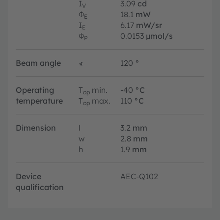
I
3.09
cd
V
Φ
18.1
mW
E
I
6.17
mW/sr
E
Φ
0.0153
µmol/s
P
Beam angle
∢
120
°
Operating
T
min.
-40
°C
op
temperature
T
max.
110
°C
op
Dimension
l
3.2
mm
w
2.8
mm
h
1.9
mm
Device
AEC-Q102
qualification