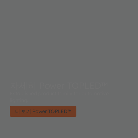
자세히 Power TOPLED™
Established product family for automotive
lighting.
더 보기 Power TOPLED™