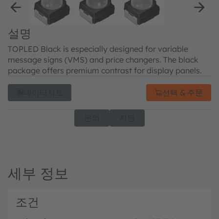
설명
TOPLED Black is especially designed for variable
message signs (VMS) and price changers. The black
package offers premium contrast for display panels.
데이터시트
선택 & 주문
문의
지원
세부 정보
조건