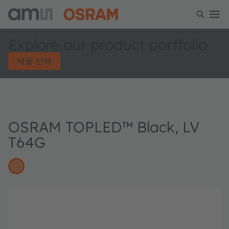
Explore our product portfolio
제품 선택
OSRAM TOPLED™ Black, LV
T64G