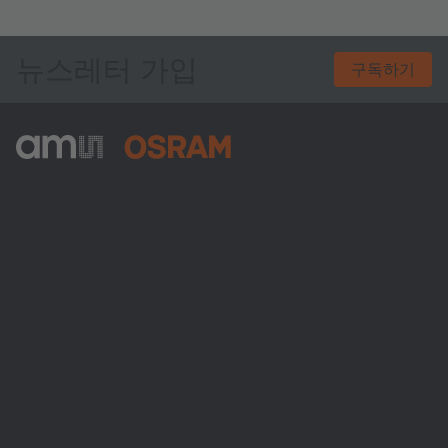
뉴스레터 가입
구독하기
ams-OSRAM AG
Tobelbader Straße 30
8141 Premstaetten
Austria
전화:
+43 3136 500-0
ams OSRAM 소개
뉴스룸
투자자