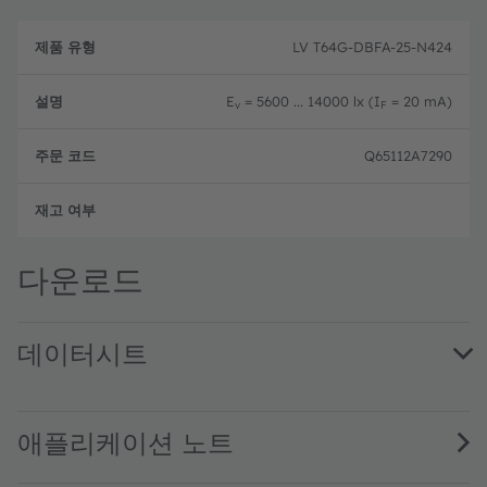
제
주
품
설
문
LV T64G-DBFA-25-N424
유
명
코
형
드
E
= 5600 ... 14000 lx (I
= 20 mA)
v
F
Q65112A7290
완전
다운로드
데이터시트
LV T64G · Datasheet · PDF · en_US
애플리케이션 노트