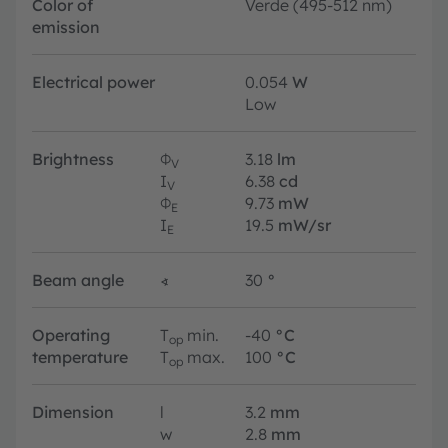
Color of
Verde (495-512 nm)
emission
Electrical power
0.054
W
Low
Brightness
Φ
3.18
lm
V
I
6.38
cd
V
Φ
9.73
mW
E
I
19.5
mW/sr
E
Beam angle
∢
30
°
Operating
T
min.
-40
°C
op
temperature
T
max.
100
°C
op
Dimension
l
3.2
mm
w
2.8
mm