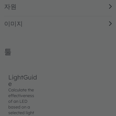
자원
이미지
툴
LightGuid
e
Calculate the
effectiveness
of an LED
based on a
selected light