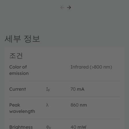
superior efficiency. Housed in a completely dark
package, it enables seamless, nearly invisible
integration into modern device designs.
세부 정보
조건
Color of
Infrared (>800 nm)
emission
Current
I
70
mA
F
Peak
λ
860
nm
wavelength
Brightness
Φ
40
mW
E