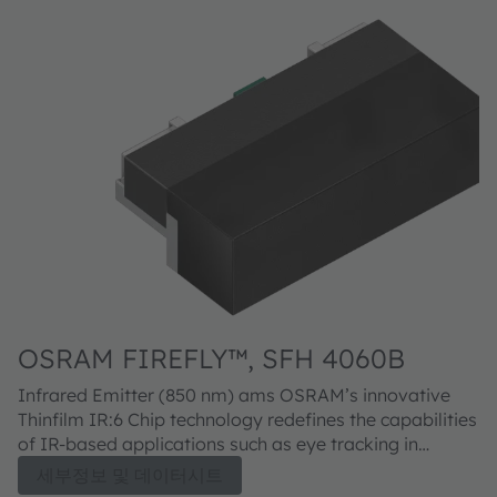
OSRAM FIREFLY™, SFH 4060B
Infrared Emitter (850 nm) ams OSRAM’s innovative
Thinfilm IR:6 Chip technology redefines the capabilities
of IR-based applications such as eye tracking in
AR/VR systems. It delivers brighter infrared
세부정보 및 데이터시트
illumination while extending battery life thanks to its