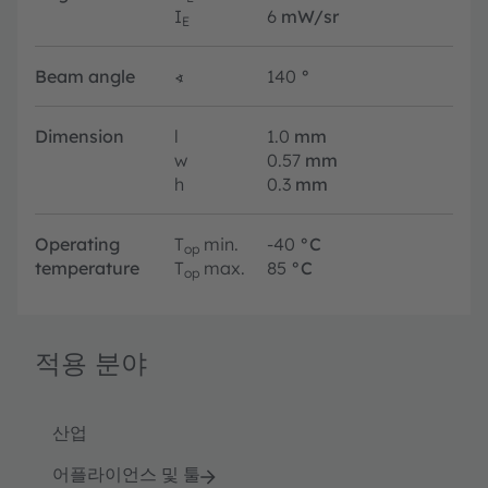
I
6
mW/sr
E
Beam angle
∢
140
°
Dimension
l
1.0
mm
w
0.57
mm
h
0.3
mm
Operating
T
min.
-40
°C
op
temperature
T
max.
85
°C
op
적용 분야
산업
어플라이언스 및 툴