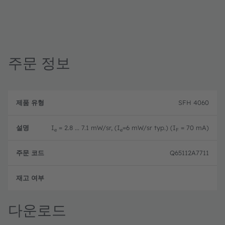
주문 정보
제
주
품
설
문
SFH 4060
유
명
코
형
드
I
= 2.8 ... 7.1 mW/sr, (I
=6 mW/sr typ.) (I
= 70 mA)
e
e
F
Q65112A7711
주문 
다운로드