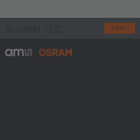
뉴스레터 가입
구독하기
ams-OSRAM AG
Tobelbader Straße 30
8141 Premstaetten
Austria
전화:
+43 3136 500-0
ams OSRAM 소개
뉴스룸