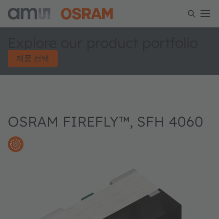
Explore our product portfolio
제품 선택
OSRAM FIREFLY™, SFH 4060