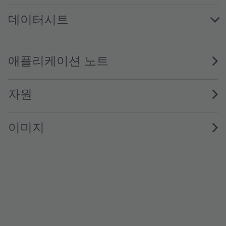
데이터시트
SFH 4060 · Datasheet · PDF · en_US
애플리케이션 노트
자원
이미지