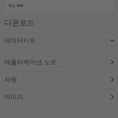
단종
다운로드
데이터시트
LE UW U1A2 01 · Datasheet · PDF · en_US
애플리케이션 노트
자원
이미지