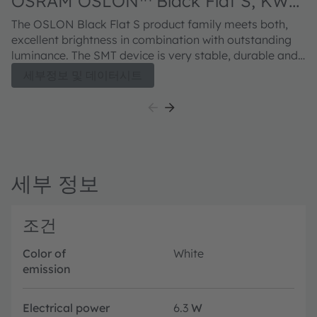
OSRAM OSLON™ Black Flat S, KW2
HIL532.TK
The OSLON Black Flat S product family meets both,
excellent brightness in combination with outstanding
luminance. The SMT device is very stable, durable and
can be used with standard processes. A new solder pad
세부정보 및 데이터시트
layout allows for high reliability and supperior thermal
management. The compact chips not only deliver high
light output, they are also individually addressable with
an ensured chip-to-chip contrast.
세부 정보
조건
Color of
White
emission
Electrical power
6.3
W