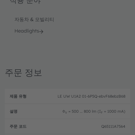
적용 분야
자동차 & 모빌리티
Headlights
주문 정보
제
주
품
설
문
LE UW U1A2 01-6P5Q-ebvF68ebzB68
유
명
코
형
드
Φ
= 500 ... 800 lm (I
= 1000 mA)
V
F
Q65111A7564