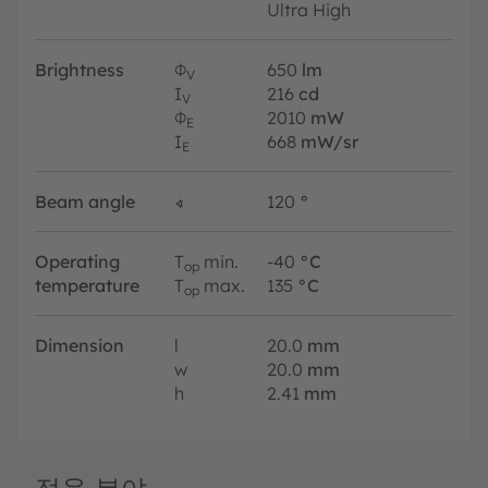
Ultra High
Brightness
Φ
650
lm
V
I
216
cd
V
Φ
2010
mW
E
I
668
mW/sr
E
Beam angle
∢
120
°
Operating
T
min.
-40
°C
op
temperature
T
max.
135
°C
op
Dimension
l
20.0
mm
w
20.0
mm
h
2.41
mm