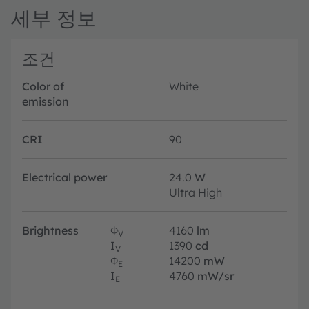
세부 정보
조건
Color of
White
emission
CRI
90
Electrical power
24.0
W
Ultra High
Brightness
Φ
4160
lm
V
I
1390
cd
V
Φ
14200
mW
E
I
4760
mW/sr
E