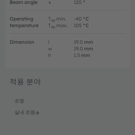
Beam angle
∢
120
°
Operating
T
min.
-40
°C
op
temperature
T
max.
105
°C
op
Dimension
l
19.0
mm
w
19.0
mm
h
1.5
mm
적용 분야
조명
실내 조명