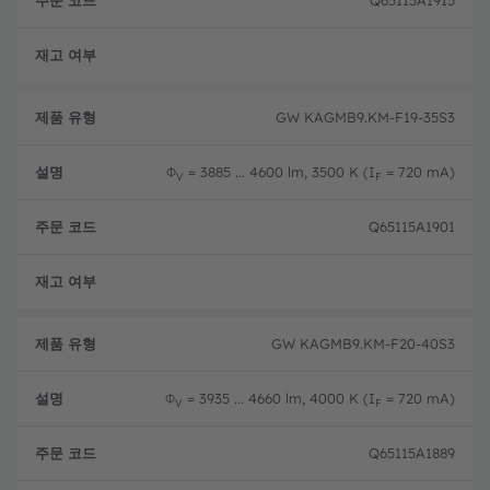
Q65115A1915
완전
GW KAGMB9.KM-F19-35S3
Φ
= 3885 ... 4600 lm, 3500 K (I
= 720 mA)
V
F
Q65115A1901
완전
GW KAGMB9.KM-F20-40S3
Φ
= 3935 ... 4660 lm, 4000 K (I
= 720 mA)
V
F
Q65115A1889