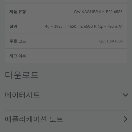
GW KAGMB9.KM-F22-65S3
Φ
= 3925 ... 4650 lm, 6500 K (I
= 720 mA)
V
F
Q65115A1886
완전
다운로드
데이터시트
GW KAGMB9.KM · Datasheet · PDF · en_US
애플리케이션 노트