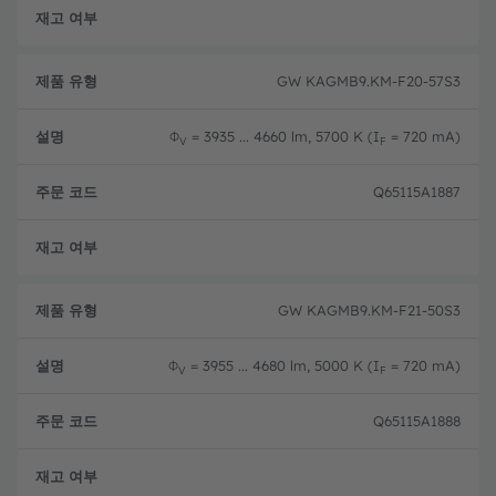
완전
GW KAGMB9.KM-F20-57S3
Φ
= 3935 ... 4660 lm, 5700 K (I
= 720 mA)
V
F
Q65115A1887
완전
GW KAGMB9.KM-F21-50S3
Φ
= 3955 ... 4680 lm, 5000 K (I
= 720 mA)
V
F
Q65115A1888
완전