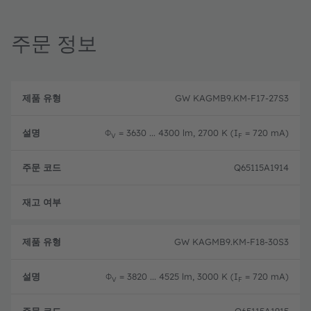
주문 정보
제
주
품
설
문
GW KAGMB9.KM-F17-27S3
유
명
코
형
드
Φ
= 3630 ... 4300 lm, 2700 K (I
= 720 mA)
V
F
Q65115A1914
완전
GW KAGMB9.KM-F18-30S3
Φ
= 3820 ... 4525 lm, 3000 K (I
= 720 mA)
V
F