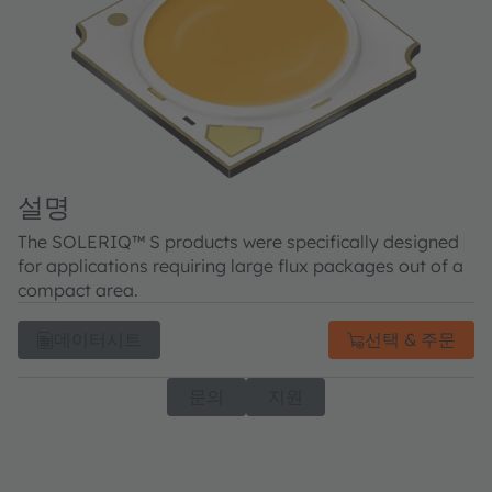
설명
The SOLERIQ™ S products were specifically designed
for applications requiring large flux packages out of a
compact area.
데이터시트
선택 & 주문
문의
지원