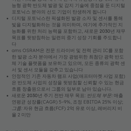
능형 광학 반도체 발광 및 감지 기술에
중점을 둔
디지털
포토닉스 분야의 선도
기업이 탄생하게 됩니다
디지털 포토닉스란
픽셀화된 발광 소자 및 센서를 통해
빛을 디지털화하는 것을 의미하며, 여기에 추가적인 지
능화를 위한 처리 능력을 포함하고,
새로운 2030년 재무
목표를 뒷받침하는
일련의 중기 성장 기회를 주도합니
다
ams OSRAM은 전문 드라이버 및 전력 관리 IC를 포함
한 발광 소자 분야에서
가장 광범위한 최첨단 광학 반도
체 기술 플랫폼을
보유하고 있으며, 모든 종류의 광학 센
서 및 센서 모듈을 갖추고 있습니다
안정적인 기존 자동차 램프 사업(애프터마켓 사업 포함)
은 반도체 사업의 성장을 뒷받침할 신뢰할 수 있는 현금
흐름 창출원으로서 그룹의 일부로 남아 있습니다.
새로운 2030년 주기 전반 재무 목표
:
반도체 부문:
매출
연평균 성장률(CAGR) 5~9%, 조정 EBITDA 25% 이상;
그룹:
자유 현금 흐름(FCF) 2억 유로 이상, 레버리지 비
율 2 미만