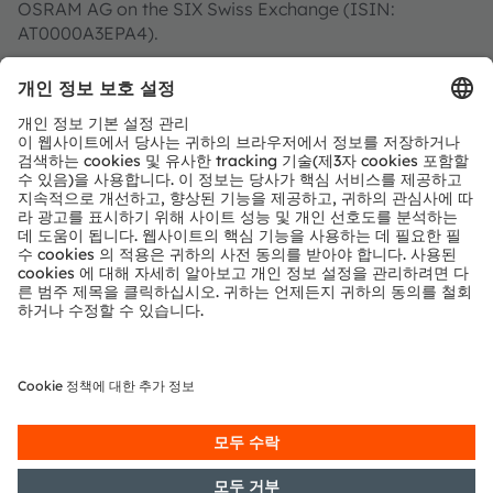
OSRAM AG on the SIX Swiss Exchange (ISIN:
AT0000A3EPA4).
Find out more about us on
https://ams-osram.com
ams and OSRAM are registered trademarks of ams
OSRAM Group. In addition, many of our products and
services are registered or filed trademarks of ams
OSRAM Group. All other company or product names
mentioned herein may be trademarks or registered
trademarks of their respective owners.
Join ams OSRAM social media: >
LinkedIn
>
YouTube