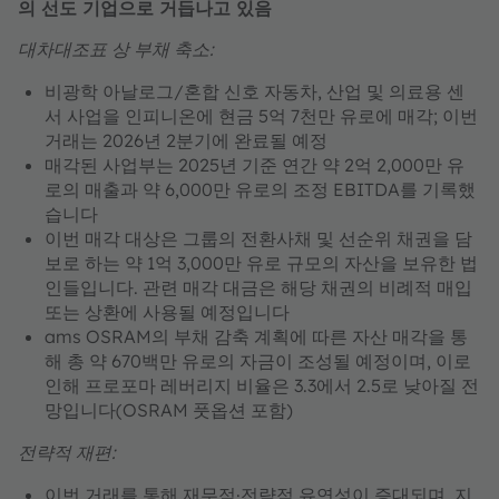
의 선도 기업으로 거듭나고 있음
대차대조표 상 부채 축소:
비광학 아날로그/혼합 신호 자동차, 산업 및 의료용 센
서 사업을 인피니온에 현금 5억 7천만 유로에 매각; 이번
거래는 2026년 2분기에 완료될 예정
매각된 사업부는 2025년 기준 연간 약 2억 2,000만 유
로의 매출과 약 6,000만 유로의 조정 EBITDA를 기록했
습니다
이번 매각 대상은 그룹의 전환사채 및 선순위 채권을 담
보로 하는 약 1억 3,000만 유로 규모의 자산을 보유한 법
인들입니다. 관련 매각 대금은 해당 채권의 비례적 매입
또는 상환에 사용될 예정입니다
ams OSRAM의 부채 감축 계획에 따른 자산 매각을 통
해 총 약 670백만 유로의 자금이 조성될 예정이며, 이로
인해 프로포마 레버리지 비율은 3.3에서 2.5로 낮아질 전
망입니다(OSRAM 풋옵션 포함)
전략적 재편:
이번 거래를 통해 재무적·전략적 유연성이 증대되며,
지