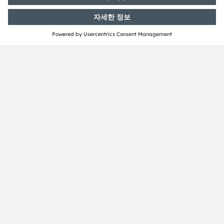
투자자 관계
Dr. Juergen Rebel
수석 부사장
전화번호:
+43 3136 500-0
이메일:
investor@ams-osram.com
언론 홍보
Bernd Hops
수석 부사장