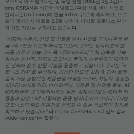
오스트리아 프렘슈타텐 및 독일 뮌헨 (2026년 2월 3일) –
ams OSRAM은 비광학 아날로그/혼합 신호 센서 사업을
인피니온(Infineon)에 현금 570 m 유로에 매각하고, 프로
포마 레버리지 비율을 2.5로 낮추며, 디지털 포토닉스 분야
의 선도 기업을 구축하고 있습니다
“
비광학 자동차, 산업 및 의료용 센서 사업을 인피니온에 현
금 5억 7천만 유로에 매각함으로써, 우리는 일석이조의 효
과를 거두고 있습니다. 즉, 대차대조표의 부채 감축을 가속
화하는 동시에, 디지털 포토닉스 분야의 선두주자인 매력적
인 전략적 순수 전문 기업을 창출하고 있습니다. 우리는 ‘포
토닉스 강자’로 부상하며, 최첨단 반도체 발광 및 감지 플랫
폼의 가장 광범위한 제품군을 제공함으로써, 자동차, 증강현
실(AR) 스마트 안경, 바이오센싱, 가정용 및 산업용 로봇, AI
데이터센터 광 인터커넥트는 물론, 잠재적으로는 레이저 핵
융합과 같은 미래 지향적인 응용 분야에 이르기까지 디지털
포토닉스의 주요 전환점을 선점할 수 있는 독보적인 입지를
확보하고 있습니다.”
라고 ams OSRAM의 CEO 알도 캄퍼
(Aldo Kamper)는 말했다.