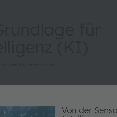
Grundlage für
lligenz (KI)
stlichen Intelligenz und des
Von der Sensor