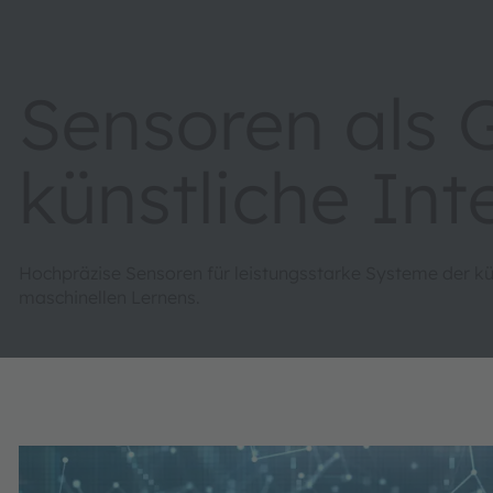
Sensoren als 
künstliche Inte
Hochpräzise Sensoren für leistungsstarke Systeme der kün
maschinellen Lernens.