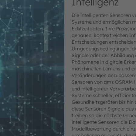
Intelligenz
Die intelligenten Sensoren 
Systeme und ermöglichen mas
Echtzeitdaten. Ihre Präzisio
genauen, kontextreichen Info
Entscheidungen entscheiden
Umgebungsbedingungen, der
Signale oder der Abbildung
Phänomene in digitale Erken
maschinellen Lernens und er
Veränderungen anzupassen un
Sensoren von ams OSRAM lief
und intelligenter Vorverarbei
Systeme schneller, effizien
Gesundheitsgeräten bis hin 
diese Sensoren Signale aus 
treiben so die nächste Gene
intelligente Sensoren die D
Modellbewertung durch einzi
ermöglichen es der KI, die c