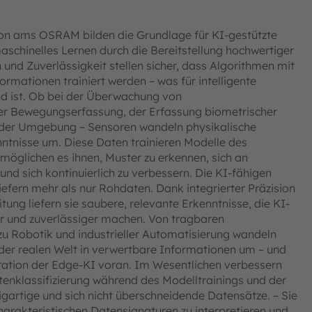
von ams OSRAM bilden die Grundlage für KI-gestützte
chinelles Lernen durch die Bereitstellung hochwertiger
n und Zuverlässigkeit stellen sicher, dass Algorithmen mit
rmationen trainiert werden – was für intelligente
d ist. Ob bei der Überwachung von
 Bewegungserfassung, der Erfassung biometrischer
 der Umgebung – Sensoren wandeln physikalische
ntnisse um. Diese Daten trainieren Modelle des
möglichen es ihnen, Muster zu erkennen, sich an
d sich kontinuierlich zu verbessern. Die KI-fähigen
ern mehr als nur Rohdaten. Dank integrierter Präzision
tung liefern sie saubere, relevante Erkenntnisse, die KI-
ter und zuverlässiger machen. Von tragbaren
zu Robotik und industrieller Automatisierung wandeln
der realen Welt in verwertbare Informationen um – und
ration der Edge-KI voran. Im Wesentlichen verbessern
atenklassifizierung während des Modelltrainings und der
gartige und sich nicht überschneidende Datensätze. – Sie
harakteristischen Datensignaturen zu interpretieren und