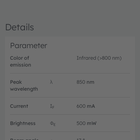
Details
Parameter
Color of
Infrared (>800 nm)
emission
Peak
λ
850
nm
wavelength
Current
I
600
mA
F
Brightness
Φ
500
mW
E