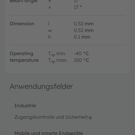
Beam angle
∢
17
°
∢
17
°
Dimension
l
0.52
mm
w
0.52
mm
h
0.1
mm
Operating
T
min.
-40
°C
op
temperature
T
max.
100
°C
op
Anwendungsfelder
Industrie
Zugangskontrolle und Sicherheit
Mobile und smarte Endgeräte