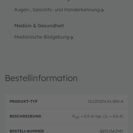
Augen-, Gesichts- und Handerkennung
Medizin & Gesundheit
Medizinische Bildgebung
Bestellinformation
B
P
e
OLI2020V.A1-850-A
r
B
s
o
e
c
d
st
h
P
= 0.5 W typ. (I
= 0.6 A)
u
el
opt
F
r
k
ln
e
t
u
i
Q65113A2947
-
m