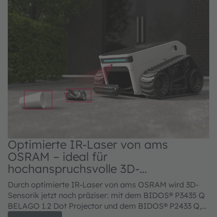
Optimierte IR-Laser von ams
OSRAM – ideal für
hochanspruchsvolle 3D-
Sensoranwendungen
Durch optimierte IR-Laser von ams OSRAM wird 3D-
Sensorik jetzt noch präziser: mit dem BIDOS® P3435 Q
BELAGO 1.2 Dot Projector und dem BIDOS® P2433 Q,
V105Q121A-850 Flood Illuminator.