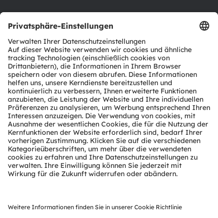
Support
Produkt Selektor
Download Center
Tools
Kundenanfragen
Technischer Support
Partner Netzwerk
Whistleblowing
© 2026 ams-OSRAM AG. All rights reserved.
Datenschutzerklärung
Nutzungsbedingungen
Terms of Trade
Impressum
Cookie Policy
AI Policy