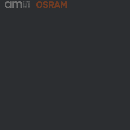
ams-OSRAM AG
Tobelbader Straße 30
8141 Premstaetten
Austria
Phone:
+43 3136 500-0
Über ams OSRAM
Newsroom
Investor Relations
Nachhaltigkeit
Standorte & Distribution
Karriere
Barrierefreiheit