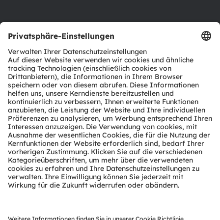
Support
Produkt Selektor
Download Center
Tools
Kundenanfragen
Technischer Support
Partner Netzwerk
Whistleblowing
© 2026 ams-OSRAM AG. All rights reserved.
Datenschutzerklärung
Nutzungsbedingungen
Terms of Trade