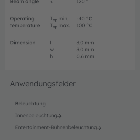
Beam angle
∢
120
°
Operating
T
min.
-40
°C
op
temperature
T
max.
100
°C
op
Dimension
l
3.0
mm
w
3.0
mm
h
0.6
mm
Anwendungsfelder
Beleuchtung
Innenbeleuchtung
Entertainment-Bühnenbeleuchtung