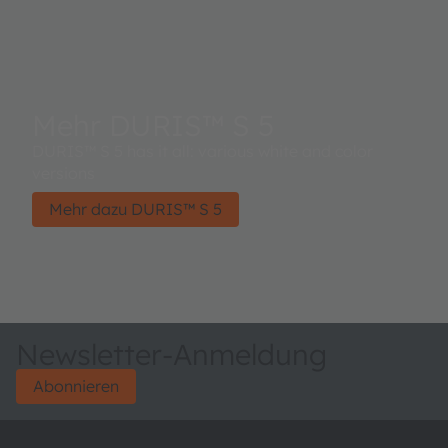
Mehr DURIS™ S 5
DURIS™ S 5 has it all: various white and color
versions
Mehr dazu DURIS™ S 5
Newsletter-Anmeldung
Abonnieren