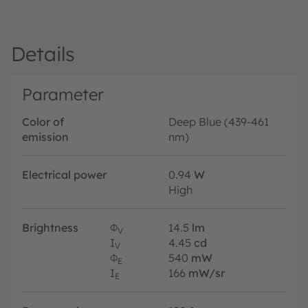
Details
Parameter
Color of
Deep Blue (439-461
emission
nm)
Electrical power
0.94
W
High
Brightness
Φ
14.5
lm
V
I
4.45
cd
V
Φ
540
mW
E
I
166
mW/sr
E