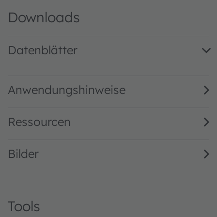
Downloads
Datenblätter
LCB M67C CoD blue IB · Datasheet · PDF · en_US
Anwendungshinweise
Ressourcen
Bilder
Tools