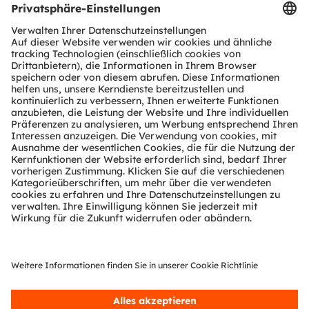
Produkt Selektor
Download Center
Tools
Kundenanfragen
Technischer Support
Partner Netzwerk
Whistleblowing
© 2026 ams-OSRAM AG. All rights reserved.
Datenschutzerklärung
Nutzungsbedingungen
Terms of Trade
Impressum
Cookie Policy
AI Policy
粤ICP备10066670号