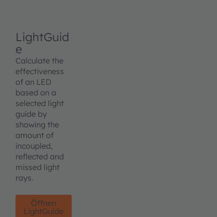
LightGuid
e
Calculate the
effectiveness
of an LED
based on a
selected light
guide by
showing the
amount of
incoupled,
reflected and
missed light
rays.
Öffnen
LightGuide