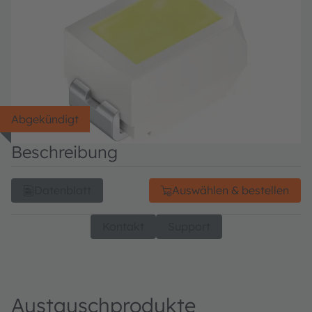
Abgekündigt
Beschreibung
Datenblatt
Auswählen & bestellen
Kontakt
Support
Austauschprodukte