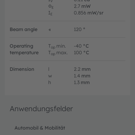
V
Φ
2.7
mW
E
I
0.856
mW/sr
E
Beam angle
∢
120
°
Operating
T
min.
-40
°C
op
temperature
T
max.
100
°C
op
Dimension
l
2.2
mm
w
1.4
mm
h
1.3
mm
Anwendungsfelder
Automobil & Mobilität