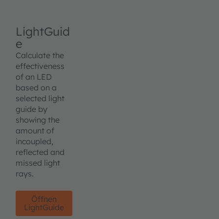
LightGuid
e
Calculate the
effectiveness
of an LED
based on a
selected light
guide by
showing the
amount of
incoupled,
reflected and
missed light
rays.
Öffnen
LightGuide