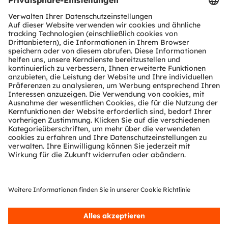
Download Center
Tools
Kundenanfragen
Technischer Support
Partner Netzwerk
Whistleblowing
© 2026 ams-OSRAM AG. All rights reserved.
Datenschutzerklärung
Nutzungsbedingungen
Terms of Trade
Impressum
Cookie Policy
AI Policy
粤ICP备10066670号