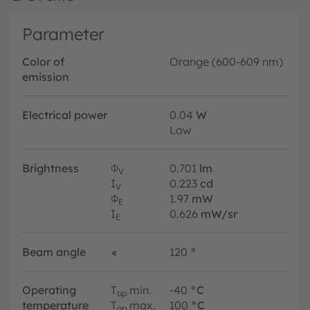
Parameter
Color of
Orange (600-609 nm)
emission
Electrical power
0.04
W
Low
Brightness
Φ
0.701
lm
V
I
0.223
cd
V
Φ
1.97
mW
E
I
0.626
mW/sr
E
Beam angle
∢
120
°
Operating
T
min.
-40
°C
op
temperature
T
max.
100
°C
op