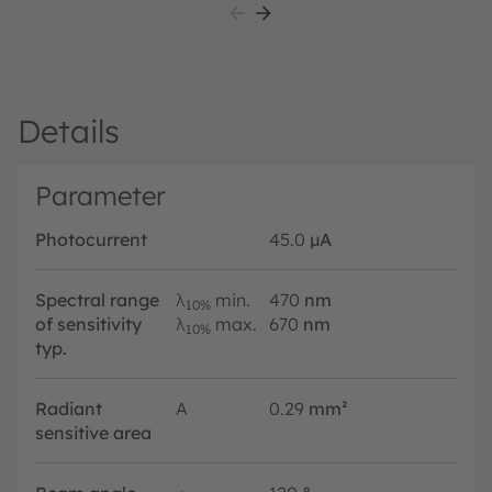
Details
Parameter
Photocurrent
45.0
µA
Spectral range
λ
min.
470
nm
10%
of sensitivity
λ
max.
670
nm
10%
typ.
Radiant
A
0.29
mm²
sensitive area