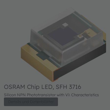
OSRAM Chip LED, SFH 3716
O
Silicon NPN Phototransistor with Vλ Characteristics
A
Details und Datenblätter