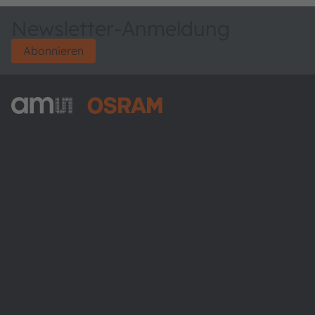
Newsletter-Anmeldung
Abonnieren
ams-OSRAM AG
Tobelbader Straße 30
8141 Premstaetten
Austria
Phone:
+43 3136 500-0
Über ams OSRAM
Newsroom
Investor Relations