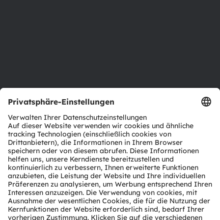
Nachhaltigkeit
Standorte & Distribution
Karriere
Barrierefreiheit
Support
Produkt Selektor
Download Center
Tools
Kundenanfragen
Technischer Support
Partner Netzwerk
Whistleblowing