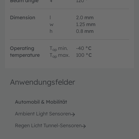
Beam angle
∢
120
°
Dimension
l
2.0
mm
w
1.25
mm
h
0.8
mm
Operating
T
min.
-40
°C
op
temperature
T
max.
100
°C
op
Anwendungsfelder
Automobil & Mobilität
Ambient Light Sensoren
Regen Licht Tunnel-Sensoren