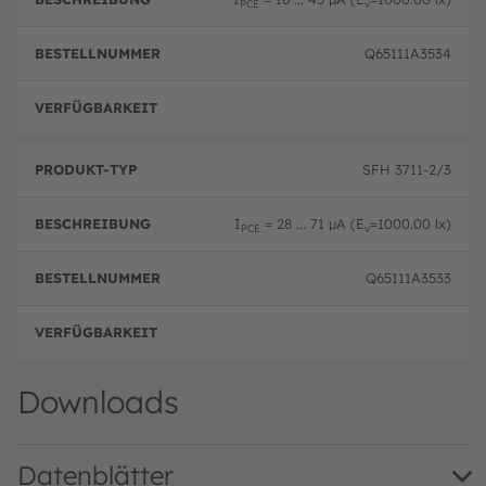
PCE
v
Q65111A3534
Ausg
SFH 3711-2/3
I
= 28 ... 71 µA (E
=1000.00 lx)
PCE
v
Q65111A3533
Ausg
Downloads
Datenblätter