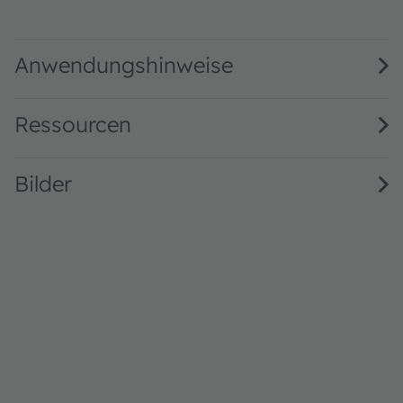
SFH 3711 · Datasheet · PDF · en_US
Anwendungshinweise
Ressourcen
Bilder