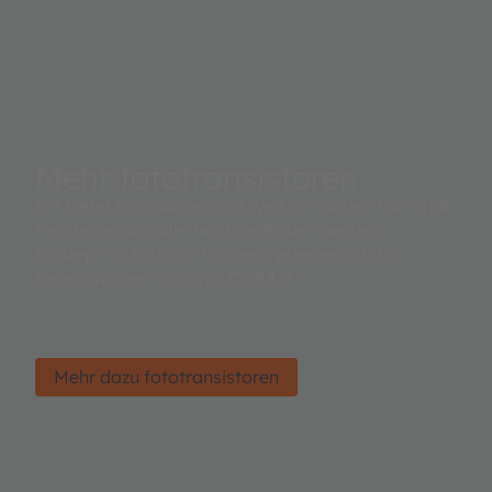
Mehr fototransistoren
Mit Detektorlösungen die Welt gestalten. Führende
Hersteller aus aller Welt vertrauen bei der
Konzeption fortschrittlicher Systeme auf das
Sensorwissen von ams OSRAM.
Mehr dazu fototransistoren