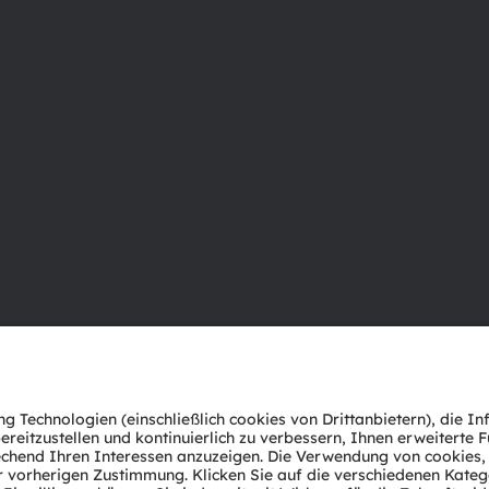
Über ams OSRAM
Support
Newsroom
Produkt Sele
Investor Relations
Download Ce
Nachhaltigkeit
Tools
Standorte & Distribution
Kundenanfr
Karriere
Technischer 
Barrierefreiheit
Partner Net
Whistleblowi