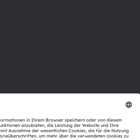
ktor
nter
agen
Support
zwerk
ng