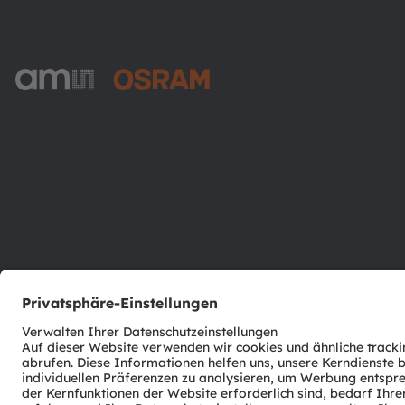
ams-OSRAM AG
Tobelbader Straße 30
8141 Premstaetten
Austria
Phone:
+43 3136 500-0