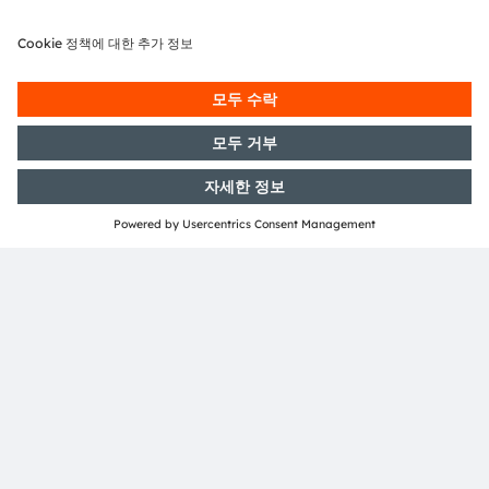
ams-OSRAM AG
Tobelbader Straße 30
8141 Premstaetten
Austria
전화:
+43 3136 500-0
ams OSRAM 소개
뉴스룸