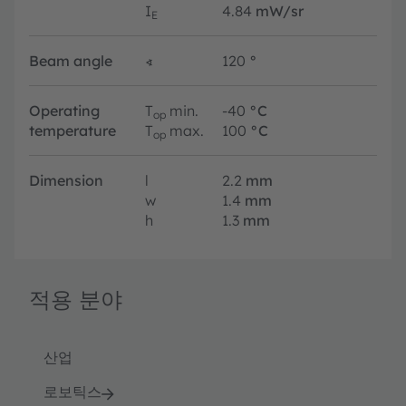
I
4.84
mW/sr
E
Beam angle
∢
120
°
Operating
T
min.
-40
°C
op
temperature
T
max.
100
°C
op
Dimension
l
2.2
mm
w
1.4
mm
h
1.3
mm
적용 분야
산업
로보틱스