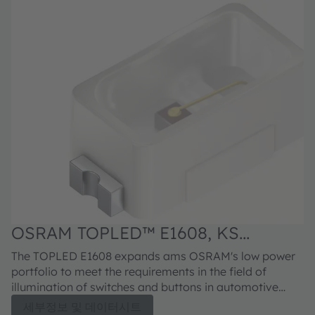
OSRAM TOPLED™ E1608, KS
O
DELPS1.22
The TOPLED E1608 expands ams OSRAM's low power
portfolio to meet the requirements in the field of
illumination of switches and buttons in automotive
interior applications. It offers one of the smallest LED
세부정보 및 데이터시트