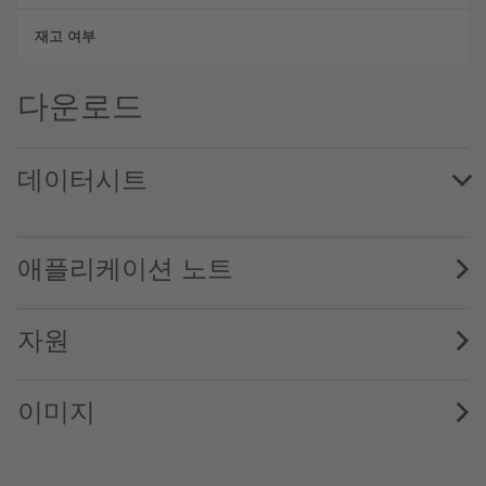
주문 
다운로드
데이터시트
LS M67F · Datasheet · PDF · en_US
애플리케이션 노트
자원
이미지