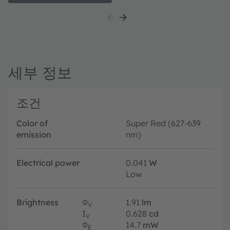
industry standard footprints in a highly reliable and
well proved package concept. The TOPLED E1608 is
available in different colors and brightness levels. Its
outstanding performance is suitable for a huge variety
of applications where a small package design with
excellent reliability is needed.
세부 정보
조건
Color of
Super Red (627-639
emission
nm)
Electrical power
0.041
W
Low
Brightness
Φ
1.91
lm
V
I
0.628
cd
V
Φ
14.7
mW
E