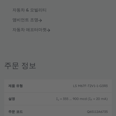
자동차 & 모빌리티
앰비언트 조명
자동차 애프터마켓
주문 정보
제
주
품
설
문
LS M67F-T2V1-1-G3R3
유
명
코
형
드
I
= 355 ... 900 mcd (I
= 20 mA)
v
F
Q65112A6735