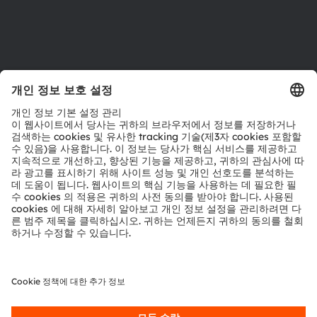
지원
제품 선택기
다운로드 센터
툴
문의
기술 지원
파트너 네트워크
내부 고발
© 2026 ams-OSRAM AG. All rights reserved.
개인 정보 정책
이용 약관
거래 조건
상표
쿠키 정책
AI 이용 정책
粤ICP备10066670号