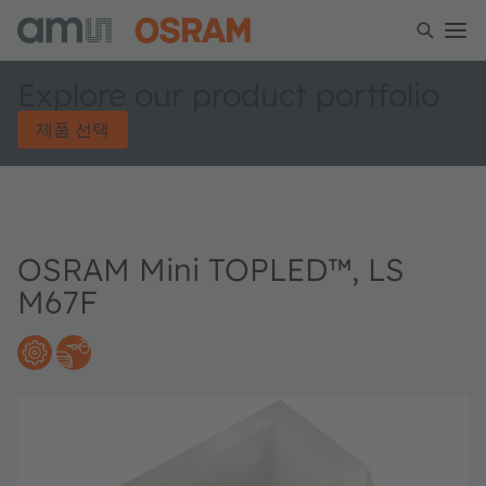
Explore our product portfolio
제품 선택
OSRAM Mini TOPLED™, LS
M67F