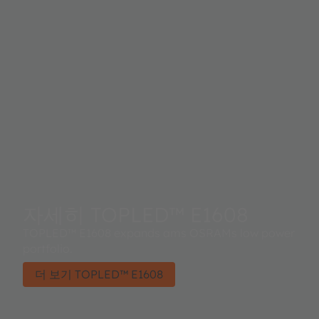
자세히 TOPLED™ E1608
TOPLED™ E1608 expands ams OSRAMs low power
portfolio.
더 보기 TOPLED™ E1608