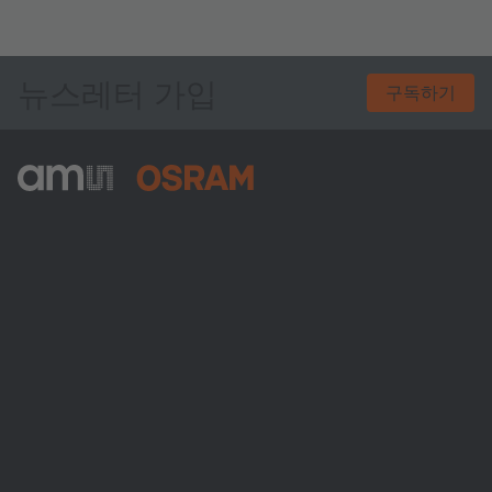
뉴스레터 가입
구독하기
ams-OSRAM AG
Tobelbader Straße 30
8141 Premstaetten
Austria
전화:
+43 3136 500-0
ams OSRAM 소개
뉴스룸