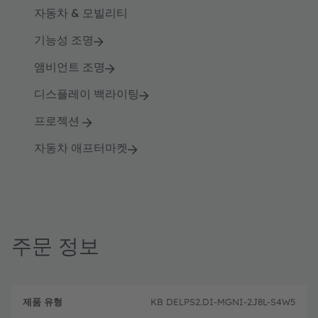
자동차 & 모빌리티
기능성 조명
앰비언트 조명
디스플레이 백라이팅
프로젝션
자동차 애프터마켓
주문 정보
제
주
품
설
문
KB DELPS2.DI-MGNI-2J8L-S4W5
유
명
코