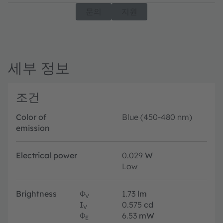
문의
지원
세부 정보
조건
Color of
Blue (450-480 nm)
emission
Electrical power
0.029
W
Low
Brightness
Φ
1.73
lm
V
I
0.575
cd
V
Φ
6.53
mW
E