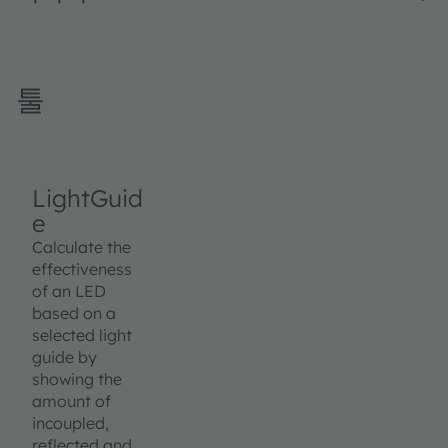
툴
LightGuid
e
Calculate the
effectiveness
of an LED
based on a
selected light
guide by
showing the
amount of
incoupled,
reflected and