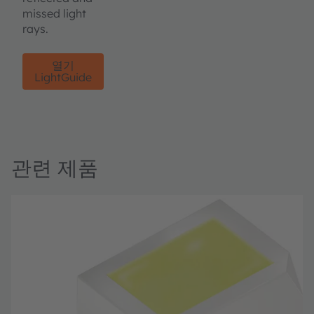
missed light
rays.
열기
LightGuide
관련 제품