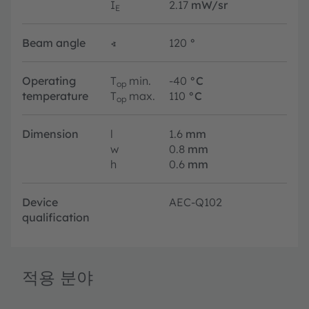
I
2.17
mW/sr
E
Beam angle
∢
120
°
Operating
T
min.
-40
°C
op
temperature
T
max.
110
°C
op
Dimension
l
1.6
mm
w
0.8
mm
h
0.6
mm
Device
AEC-Q102
qualification
적용 분야