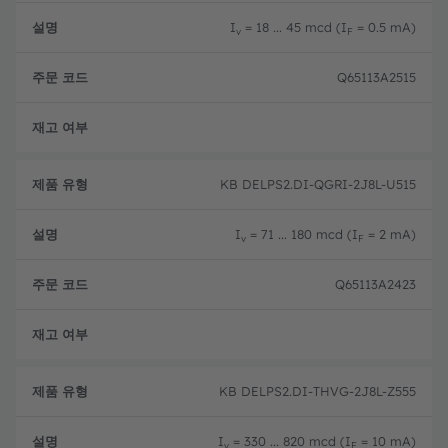
형
드
I
= 18 ... 45 mcd (I
= 0.5 mA)
v
F
Q65113A2515
완전
KB DELPS2.DI-QGRI-2J8L-U515
I
= 71 ... 180 mcd (I
= 2 mA)
v
F
Q65113A2423
완전
KB DELPS2.DI-THVG-2J8L-Z555
I
= 330 ... 820 mcd (I
= 10 mA)
v
F