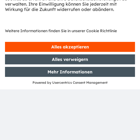
alltagstauglich, ob es um Suchalgorithmen,
Autonomes Fahren oder Bildererkennung geht.
„Die Künstliche Intelligenz versucht, neuronale
Netze nachzubilden, und übertrifft dabei in einigen
Bereichen bereits den Menschen. Denken Sie an
Bilderkennung. Hier liegt die Treffgenauigkeit
teilweise bereits über der des Menschen“, erläutert
Butz. Und von wegen Maschinen geben nur
Antworten – das war gestern. Butz ist sich sicher,
dass die Interaktion in Richtung Partnerschaft
gehen wird: „Mit künstlicher Intelligenz
ausgestattete Roboter als nächste Stufe des
Mensch-Maschine-Interface werden in Zukunft
nicht mehr nur Hilfsarbeiter sein. Sie erlernen
qualifizierte Tätigkeiten.“
Auf Augenhöhe?
Teamplay mit Robotern wirft die Frage nach
Vertrauen auf und danach, wer in Zukunft der Chef
sein wird. „Künstliche Intelligenz darf keine Black