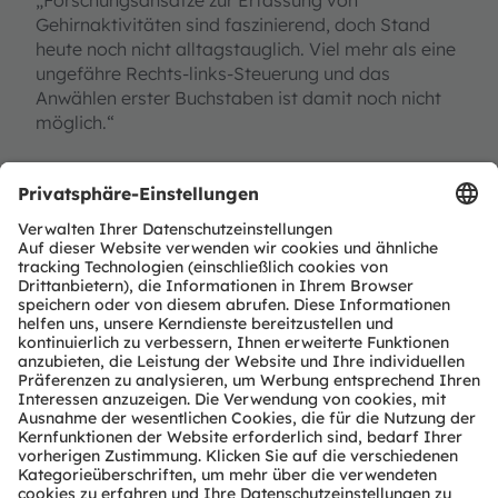
„Forschungsansätze zur Erfassung von
Gehirnaktivitäten sind faszinierend, doch Stand
heute noch nicht alltagstauglich. Viel mehr als eine
ungefähre Rechts-links-Steuerung und das
Anwählen erster Buchstaben ist damit noch nicht
möglich.“
Neubestimmung der Mensch-Maschine
Beziehung
Doch die künstlichen Systeme werden zunehmend
intelligenter und durch Sensorik ergänzt. „Erstmals
ist die Rechnerleistung, sind die technologischen
Voraussetzungen vorhanden, Künstliche Intelligenz
im Alltag einzusetzen“, so Butz.
Sie wird künftig den größten Einfluss auf unsere
Lebenswelt nehmen. Auf neuronalen Netzen
basierende Anwendungen seien bereits heute