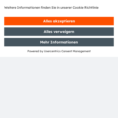
Lichttechnologien im globalen industriellen Maßstab zu
fertigen. Wir entwickeln begeisternde Innovationen, die
es unseren Kunden in den Märkten Automobil,
Industrie, Gesundheit und Consumer ermöglichen, ihren
Wettbewerbsvorsprung zu behaupten. Zugleich treiben
wir damit Innovationen voran, die unsere
Lebensqualität hinsichtlich Gesundheit, Sicherheit und
Komfort nachhaltig erhöhen und dabei die
Auswirkungen auf die Umwelt reduzieren.
Unsere rund 20.000 Mitarbeiter weltweit sorgen mit
Innovationen in den Bereichen Sensorik, Beleuchtung
und Visualisierung für sichereres Fahren, effektivere
medizinische Diagnosen und mehr Komfort im
Kommunikationsalltag. Unsere Arbeit lässt
Technologien für bahnbrechende Anwendungen
Wirklichkeit werden, was sich in über 15.000 erteilten
und angemeldeten Patenten widerspiegelt. Mit
Hauptsitz in Premstätten/Graz (Österreich) und einem
Co-Hauptsitz in München (Deutschland) erzielte die