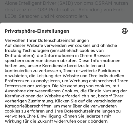
Alone Intelligent Driver (SAID) von ams OSRAM nutzen
das lizenzfreie OSP-Protokoll zur Anbindung von Farb-
LEDs, Sensoren und Mikrocontrollern.
Bildrechte: ams OSRAM
Über ams OSRAM
Die ams OSRAM Gruppe (SIX: AMS), ist ein weltweit
führender Anbieter von intelligenten Sensoren und
Emittern. Wir verbinden Licht mit Intelligenz und
Innovation mit Leidenschaft und bereichern so das
Leben der Menschen.
Mit einer gemeinsam mehr als 110 Jahren
zurückreichenden Geschichte definiert sich unser
Unternehmen im Kern durch Vorstellungskraft, tiefes
technisches Know-how sowie die Fähigkeit, Sensor- und