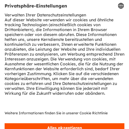
Produkt Selektor
Download Center
Tools
Kundenanfragen
Technischer Support
Partner Netzwerk
Whistleblowing
© 2026 ams-OSRAM AG. All rights reserved.
Datenschutzerklärung
Nutzungsbedingungen
Terms of Trade
Impressum
Cookie Policy
AI Policy
粤ICP备10066670号