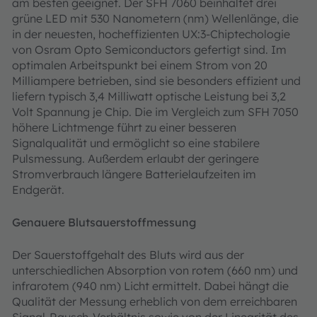
am besten geeignet. Der SFH 7060 beinhaltet drei
grüne LED mit 530 Nanometern (nm) Wellenlänge, die
in der neuesten, hocheffizienten UX:3-Chiptechologie
von Osram Opto Semiconductors gefertigt sind. Im
optimalen Arbeitspunkt bei einem Strom von 20
Milliampere betrieben, sind sie besonders effizient und
liefern typisch 3,4 Milliwatt optische Leistung bei 3,2
Volt Spannung je Chip. Die im Vergleich zum SFH 7050
höhere Lichtmenge führt zu einer besseren
Signalqualität und ermöglicht so eine stabilere
Pulsmessung. Außerdem erlaubt der geringere
Stromverbrauch längere Batterielaufzeiten im
Endgerät.
Genauere Blutsauerstoffmessung
Der Sauerstoffgehalt des Bluts wird aus der
unterschiedlichen Absorption von rotem (660 nm) und
infrarotem (940 nm) Licht ermittelt. Dabei hängt die
Qualität der Messung erheblich von dem erreichbaren
Signal-Rausch-Verhältnis sowie von der Linearität des