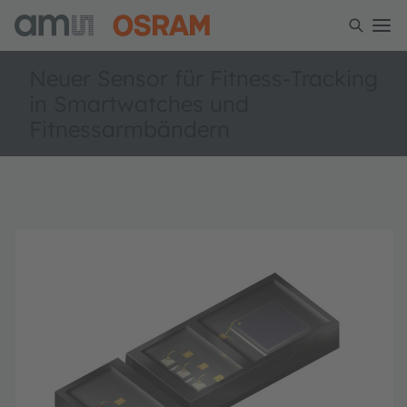
Neuer Sensor für Fitness-Tracking
in Smartwatches und
Fitnessarmbändern