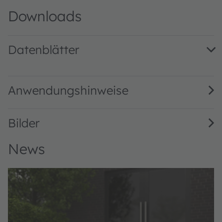
Downloads
Datenblätter
OLI5050V.A1-850-A · Datasheet · PDF · en_US
Anwendungshinweise
Bilder
News