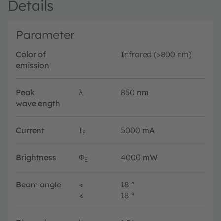
Details
Parameter
Color of
Infrared (>800 nm)
emission
Peak
λ
850
nm
wavelength
Current
I
5000
mA
F
Brightness
Φ
4000
mW
E
Beam angle
∢
18
°
∢
18
°