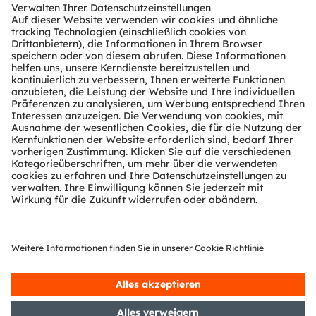
Download Center
Tools
Kundenanfragen
Technischer Support
Partner Netzwerk
Whistleblowing
© 2026 ams-OSRAM AG. All rights reserved.
Datenschutzerklärung
Nutzungsbedingungen
Terms of Trade
Impressum
Cookie Policy
AI Policy
粤ICP备10066670号