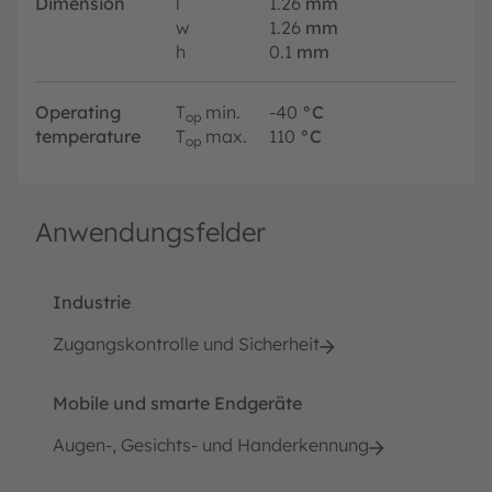
Dimension
l
1.26
mm
w
1.26
mm
h
0.1
mm
Operating
T
min.
-40
°C
op
temperature
T
max.
110
°C
op
Anwendungsfelder
Industrie
Zugangskontrolle und Sicherheit
Mobile und smarte Endgeräte
Augen-, Gesichts- und Handerkennung