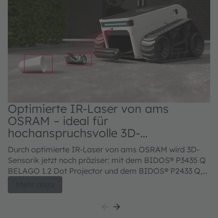
Optimierte IR-Laser von ams
OSRAM – ideal für
hochanspruchsvolle 3D-
Sensoranwendungen
Durch optimierte IR-Laser von ams OSRAM wird 3D-
Sensorik jetzt noch präziser: mit dem BIDOS® P3435 Q
BELAGO 1.2 Dot Projector und dem BIDOS® P2433 Q,
V105Q121A-850 Flood Illuminator.
Mehr dazu