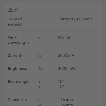
조건
Color of
Infrared (>800 nm)
emission
Peak
λ
850
nm
wavelength
Current
I
5000
mA
F
Brightness
Φ
4000
mW
E
Beam angle
∢
18
°
∢
18
°
Dimension
l
1.26
mm
w
1.26
mm