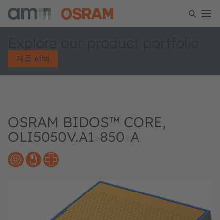
Explore our product portfolio
제품 선택
OSRAM BIDOS™ CORE,
OLI5050V.A1-850-A