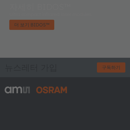
자세히 BIDOS™
Ultra compact infrared laser modules.
더 보기 BIDOS™
뉴스레터 가입
구독하기
ams-OSRAM AG
Tobelbader Straße 30
8141 Premstaetten
Austria