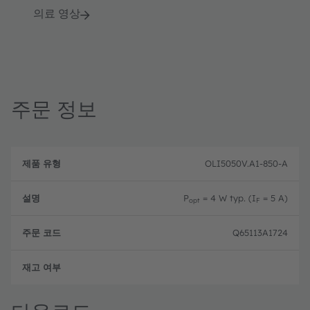
의료 영상
주문 정보
제
주
품
설
문
OLI5050V.A1-850-A
유
명
코
형
드
P
= 4 W typ. (I
= 5 A)
opt
F
Q65113A1724
완전