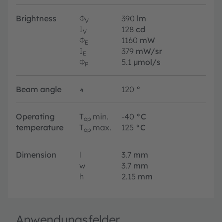
Brightness
Φ
390
lm
V
I
128
cd
V
Φ
1160
mW
E
I
379
mW/sr
E
Φ
5.1
µmol/s
P
Beam angle
∢
120
°
Operating
T
min.
-40
°C
op
temperature
T
max.
125
°C
op
Dimension
l
3.7
mm
w
3.7
mm
h
2.15
mm
Anwendungsfelder