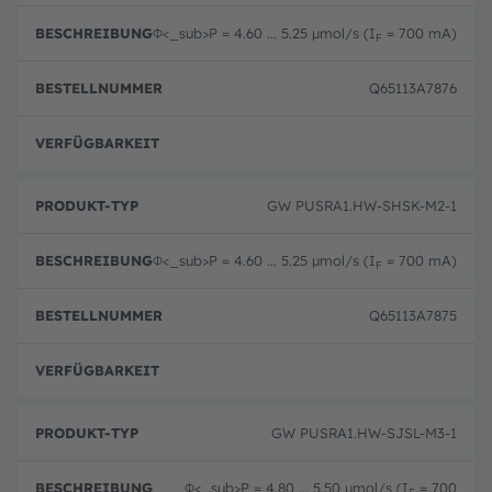
o
e
c
d
st
h
Φ<_sub>P
= 4.60 ... 5.25 μmol/s (I
= 700 mA)
u
el
F
r
k
ln
e
t
u
i
Q65113A7876
-
m
b
T
m
u
y
er
n
p
Ausg
g
GW PUSRA1.HW-SHSK-M2-1
Φ<_sub>P
= 4.60 ... 5.25 μmol/s (I
= 700 mA)
F
Q65113A7875
Ausg
GW PUSRA1.HW-SJSL-M3-1
Φ<_sub>P
= 4.80 ... 5.50 μmol/s (I
= 700
F