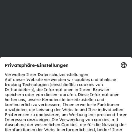
Investor Relations
Nachhaltigkeit
Standorte & Distribution
Karriere
Barrierefreiheit
Support
Produkt Selektor
Download Center
Tools
Kundenanfragen
Technischer Support
Partner Netzwerk
Whistleblowing