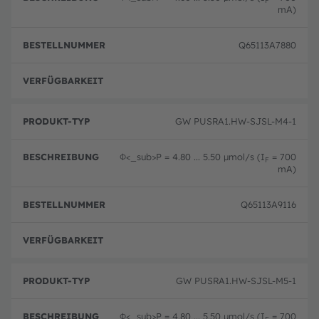
mA)
Q65113A7880
Ausg
GW PUSRA1.HW-SJSL-M4-1
Φ<_sub>P
= 4.80 ... 5.50 μmol/s (I
= 700
F
mA)
Q65113A9116
Ausg
GW PUSRA1.HW-SJSL-M5-1
Φ<_sub>P
= 4.80 ... 5.50 μmol/s (I
= 700
F