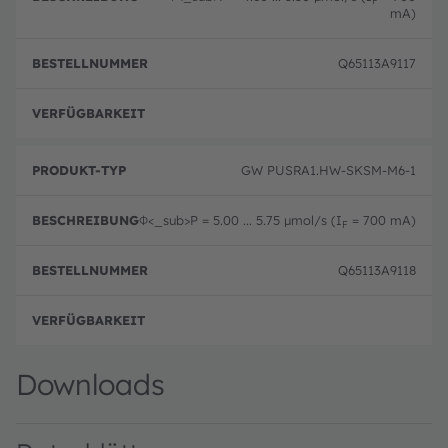
mA)
Q65113A9117
Ausg
GW PUSRA1.HW-SKSM-M6-1
Φ<_sub>P
= 5.00 ... 5.75 μmol/s (I
= 700 mA)
F
Q65113A9118
Ausg
Downloads