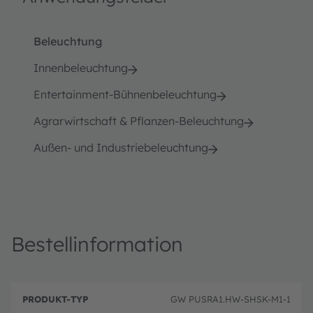
Beleuchtung
Innenbeleuchtung
Entertainment-Bühnenbeleuchtung
Agrarwirtschaft & Pflanzen-Beleuchtung
Außen- und Industriebeleuchtung
Bestellinformation
B
P
e
GW PUSRA1.HW-SHSK-M1-1
r
B
s