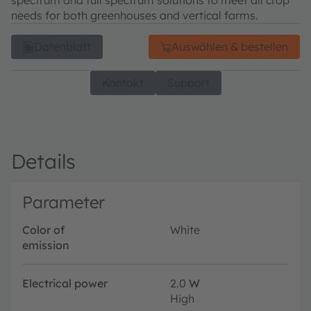
spectrum and full spectrum solutions to meet all crop
needs for both greenhouses and vertical farms.
Datenblatt
Auswählen & bestellen
Kontakt
Support
Details
Parameter
Color of
White
emission
Electrical power
2.0
W
High