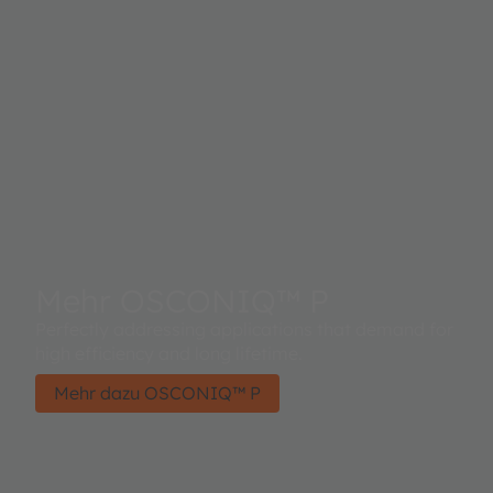
Mehr OSCONIQ™ P
Perfectly addressing applications that demand for
high efficiency and long lifetime.
Mehr dazu OSCONIQ™ P