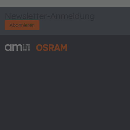
Newsletter-Anmeldung
Abonnieren
ams-OSRAM AG
Tobelbader Straße 30
8141 Premstaetten
Austria
Phone:
+43 3136 500-0
Über ams OSRAM
Newsroom