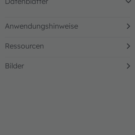
Datenblätter
GW PUSRA1.HW · Datasheet · PDF · en_US
Anwendungshinweise
Ressourcen
Bilder