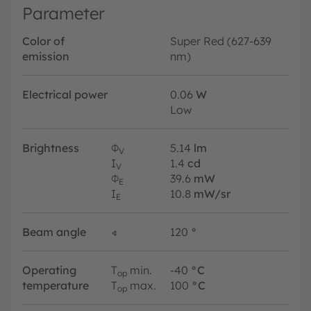
Parameter
Color of
Super Red (627-639
emission
nm)
Electrical power
0.06
W
Low
Brightness
Φ
5.14
lm
V
I
1.4
cd
V
Φ
39.6
mW
E
I
10.8
mW/sr
E
Beam angle
∢
120
°
Operating
T
min.
-40
°C
op
temperature
T
max.
100
°C
op