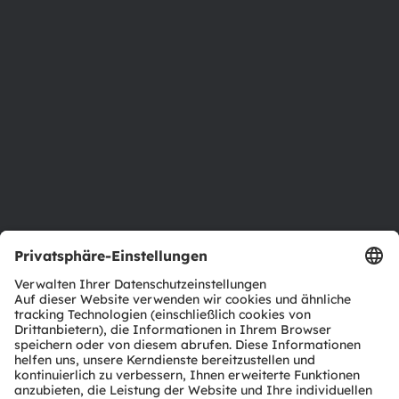
Über ams OSRAM
Newsroom
Investor Relations
Nachhaltigkeit
Standorte & Distribution
Karriere
Barrierefreiheit
Support
Produkt Selektor
Download Center
Tools
Kundenanfragen
Technischer Support
Partner Netzwerk
Whistleblowing