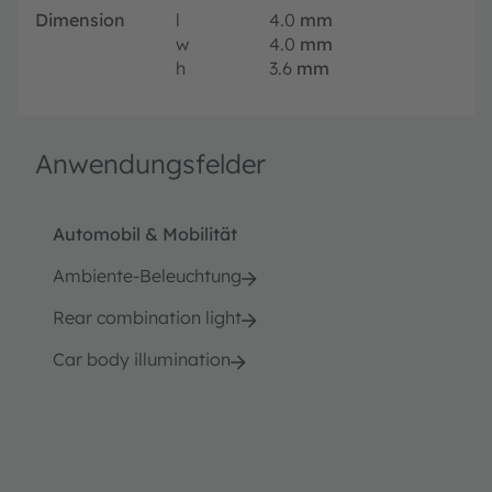
Dimension
l
4.0
mm
w
4.0
mm
h
3.6
mm
Anwendungsfelder
Automobil & Mobilität
Ambiente-Beleuchtung
Rear combination light
Car body illumination