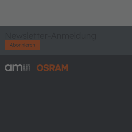
Newsletter-Anmeldung
Abonnieren
ams-OSRAM AG
Tobelbader Straße 30
8141 Premstaetten
Austria
Phone:
+43 3136 500-0