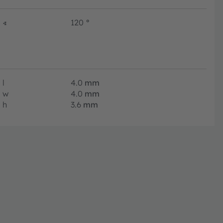
∢
120
°
l
4.0
mm
w
4.0
mm
h
3.6
mm