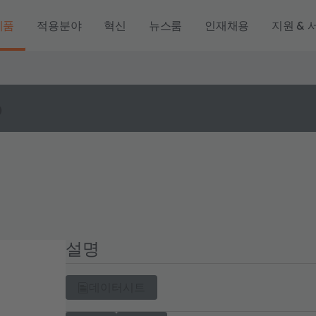
제품
적용분야
혁신
뉴스룸
인재채용
지원 & 
o
설명
데이터시트