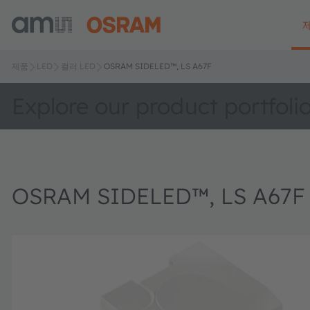
제품
LED
컬러 LED
OSRAM SIDELED™, LS A67F
Explore our product portfoli
OSRAM SIDELED™, LS A67F