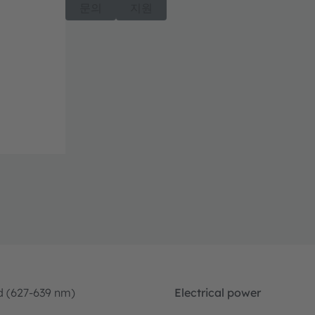
문의
지원
d (627-639 nm)
Electrical power