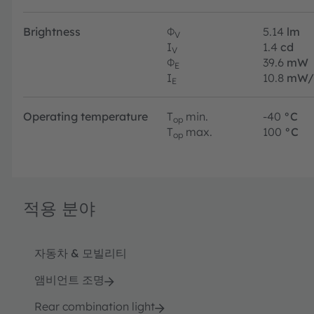
Brightness
Φ
5.14
lm
V
I
1.4
cd
V
Φ
39.6
mW
E
I
10.8
mW/
E
Operating temperature
T
min.
-40
°C
op
T
max.
100
°C
op
적용 분야
자동차 & 모빌리티
앰비언트 조명
Rear combination light