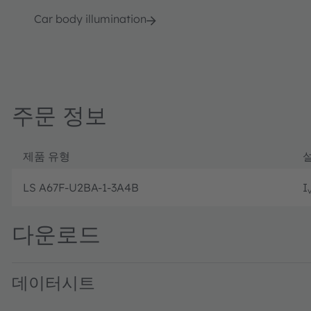
Car body illumination
주문 정보
제품 유형
LS A67F-U2BA-1-3A4B
I
다운로드
데이터시트
LS A67F · Datasheet · PDF · en_US