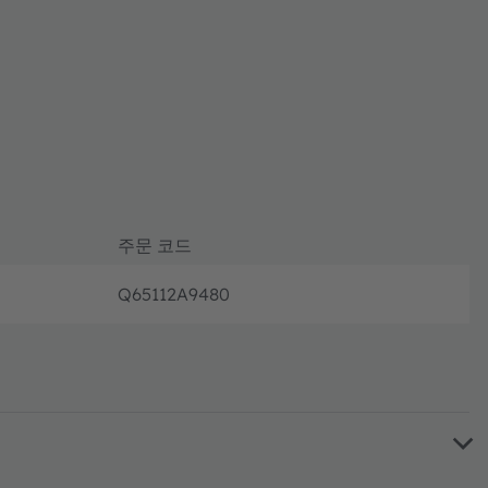
주문 코드
Q65112A9480
완전 가동