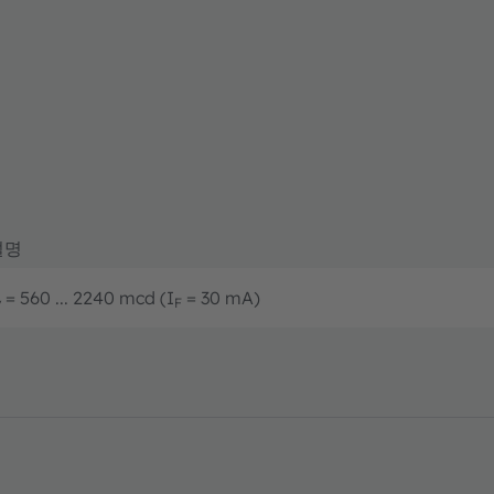
설명
= 560 ... 2240 mcd (I
= 30 mA)
v
F