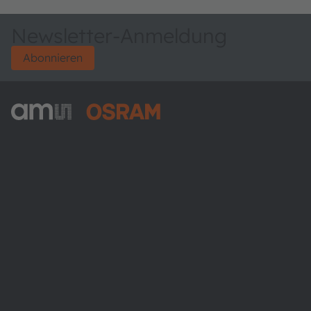
Newsletter-Anmeldung
Abonnieren
ams-OSRAM AG
Tobelbader Straße 30
8141 Premstaetten
Austria
Phone:
+43 3136 500-0
Über ams OSRAM
Newsroom