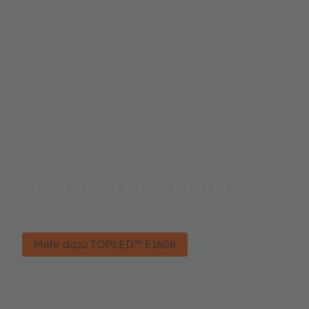
Mehr TOPLED™ E1608
TOPLED™ E1608 expands ams OSRAMs low power
portfolio.
Mehr dazu TOPLED™ E1608