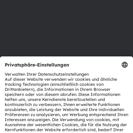
Investor Relations
Nachhaltigkeit
Standorte & Distribution
Karriere
Barrierefreiheit
Support
Produkt Selektor
Download Center
Tools
Kundenanfragen
Technischer Support
Partner Netzwerk
Whistleblowing