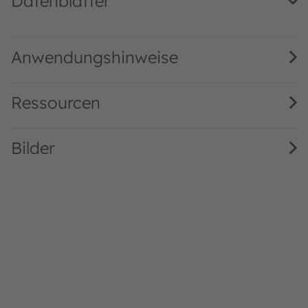
Datenblätter
KO DELMS1.22 · Datasheet · PDF · en_US
Anwendungshinweise
Ressourcen
Bilder