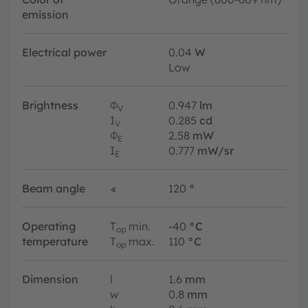
emission
Electrical power
0.04
W
Low
Brightness
Φ
0.947
lm
V
I
0.285
cd
V
Φ
2.58
mW
E
I
0.777
mW/sr
E
Beam angle
∢
120
°
Operating
T
min.
-40
°C
op
temperature
T
max.
110
°C
op
Dimension
l
1.6
mm
w
0.8
mm