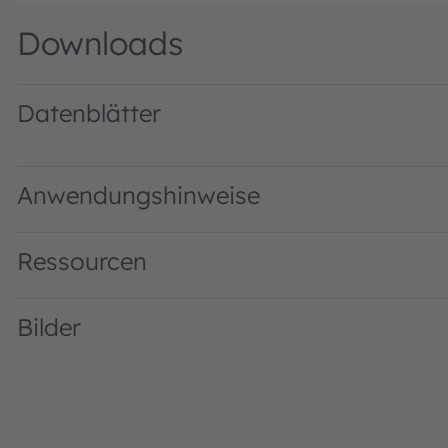
Downloads
Datenblätter
LS T67F.01 · Datasheet · PDF · en_US
Anwendungshinweise
Ressourcen
Bilder