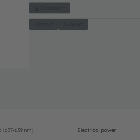
Datenblatt
Kontakt
Support
d (627-639 nm)
Electrical power