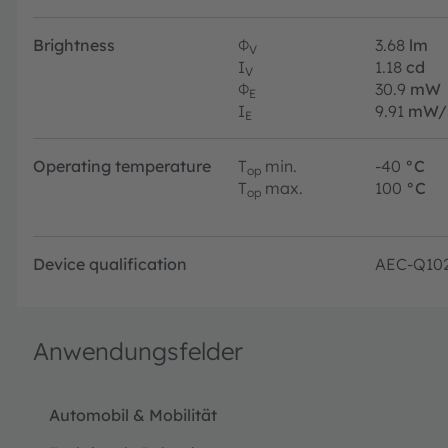
Brightness
Φ
3.68
lm
V
I
1.18
cd
V
Φ
30.9
mW
E
I
9.91
mW/
E
Operating temperature
T
min.
-40
°C
op
T
max.
100
°C
op
Device qualification
AEC-Q10
Anwendungsfelder
Automobil & Mobilität