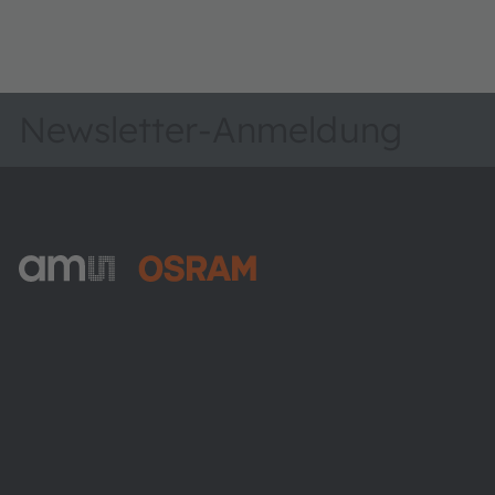
Newsletter-Anmeldung
ams-OSRAM AG
Tobelbader Straße 30
8141 Premstaetten
Austria
Phone:
+43 3136 500-0