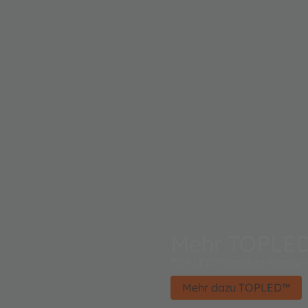
Mehr TOPLE
TOPLED™ product family - 
Mehr dazu TOPLED™