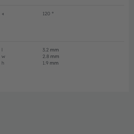
∢
120
°
l
3.2
mm
w
2.8
mm
h
1.9
mm