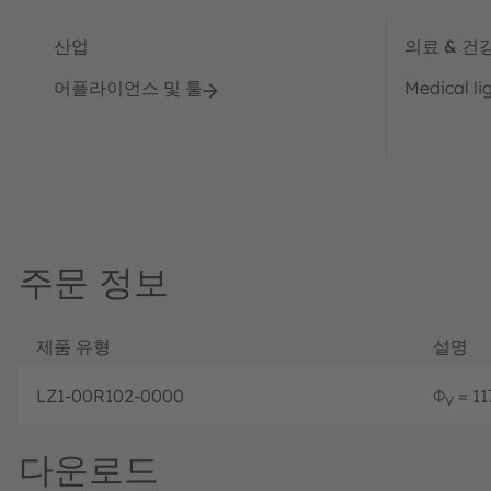
산업
의료 & 건
어플라이언스 및 툴
Medical li
주문 정보
제품 유형
설명
LZ1-00R102-0000
Φ
= 117
V
다운로드