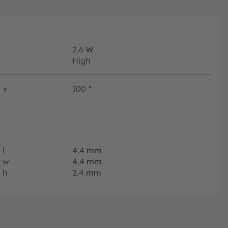
2.6
W
High
∢
100
°
l
4.4
mm
w
4.4
mm
h
2.4
mm