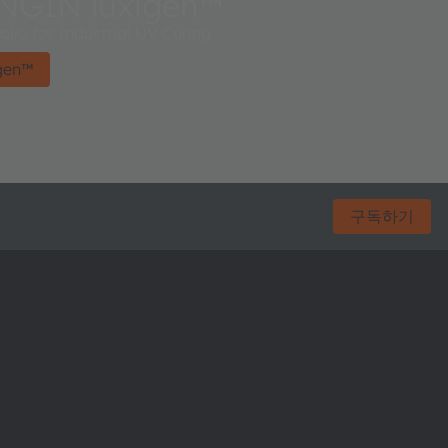
GIN luxigen™
lio for Industrial UV Curing
gen™
구독하기