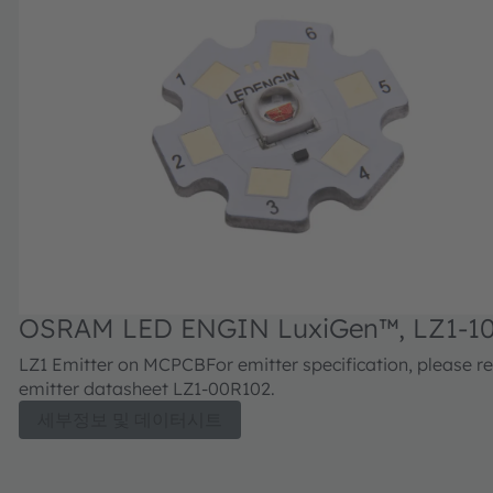
OSRAM LED ENGIN LuxiGen™, LZ1-1
LZ1 Emitter on MCPCBFor emitter specification, please re
emitter datasheet LZ1-00R102.
세부정보 및 데이터시트