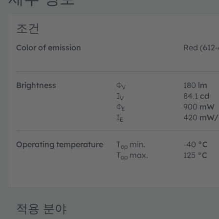
조건
Color of emission
Red (612
Brightness
Φ
180
lm
V
I
84.1
cd
V
Φ
900
mW
E
I
420
mW/
E
Operating temperature
T
min.
-40
°C
op
T
max.
125
°C
op
적용 분야