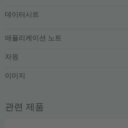
데이터시트
LZ1-00R102 · Datasheet · PDF · en_US
애플리케이션 노트
자원
이미지
관련 제품