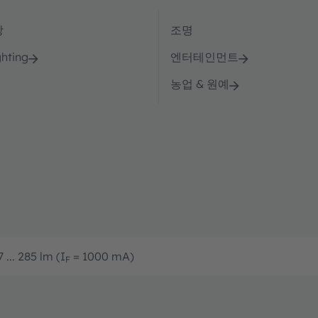
강
조명
ghting
엔터테인먼트
농업 & 원예
 ... 285 lm (I
= 1000 mA)
F