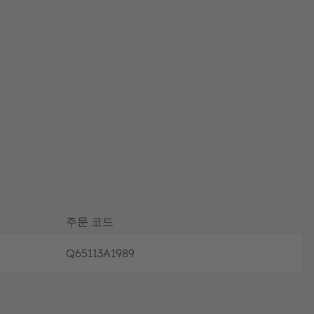
주문 코드
Q65113A1989
완전 가동