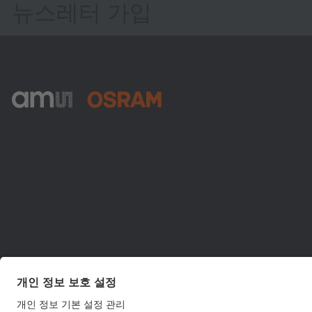
뉴스레터 가입
ams-OSRAM AG
Tobelbader Straße 30
8141 Premstaetten
Austria
전화:
+43 3136 500-0