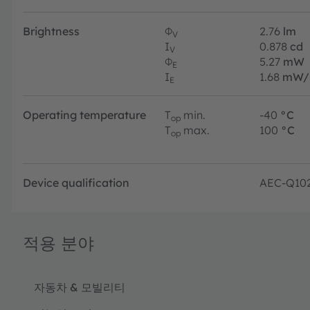
Brightness
Φ
2.76
lm
V
I
0.878
cd
V
Φ
5.27
mW
E
I
1.68
mW/
E
Operating temperature
T
min.
-40
°C
op
T
max.
100
°C
op
Device qualification
AEC-Q10
적용 분야
자동차 & 모빌리티