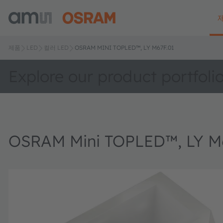
제품
LED
컬러 LED
OSRAM MINI TOPLED™, LY M67F.01
Explore our product portfoli
OSRAM Mini TOPLED™, LY M