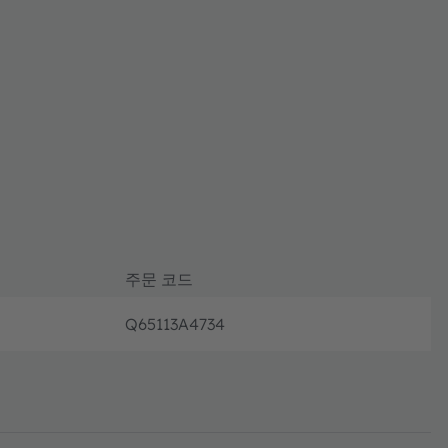
주문 코드
Q65113A4734
완전 가