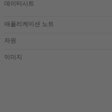
데이터시트
LY M67F.01 · Datasheet · PDF · en_US
애플리케이션 노트
자원
이미지