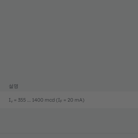
설명
I
= 355 ... 1400 mcd (I
= 20 mA)
v
F