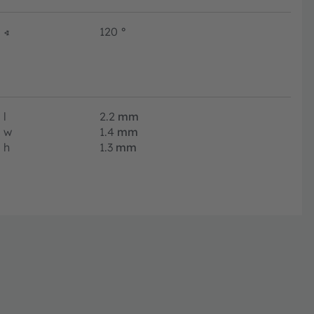
∢
120
°
l
2.2
mm
w
1.4
mm
h
1.3
mm