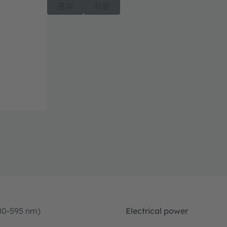
문의
지원
80-595 nm)
Electrical power