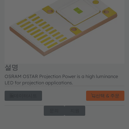
설명
OSRAM OSTAR Projection Power is a high luminance
LED for projection applications.
데이터시트
선택 & 주문
문의
지원