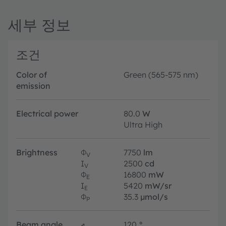
세부 정보
조건
Color of
Green (565-575 nm)
emission
Electrical power
80.0
W
Ultra High
Brightness
Φ
7750
lm
V
I
2500
cd
V
Φ
16800
mW
E
I
5420
mW/sr
E
Φ
35.3
µmol/s
P
Beam angle
∢
120
°