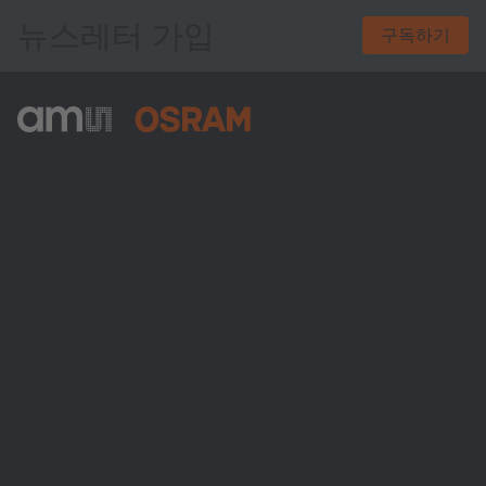
뉴스레터 가입
구독하기
ams-OSRAM AG
Tobelbader Straße 30
8141 Premstaetten
Austria
전화:
+43 3136 500-0
ams OSRAM 소개
뉴스룸
투자자
지속 가능성