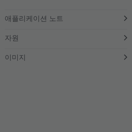
LE CG P1AQ · Datasheet · PDF · en_US
애플리케이션 노트
자원
이미지