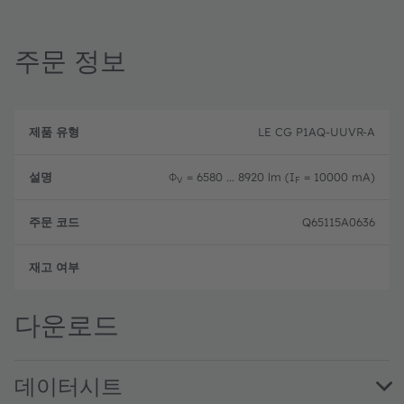
주문 정보
제
주
품
설
문
LE CG P1AQ-UUVR-A
유
명
코
형
드
Φ
= 6580 ... 8920 lm (I
= 10000 mA)
V
F
Q65115A0636
완전
다운로드
데이터시트