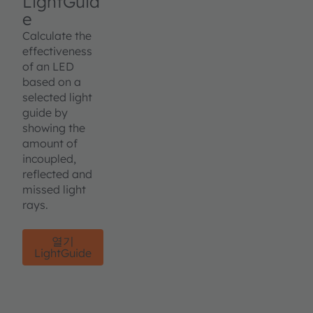
LightGuid
e
Calculate the
effectiveness
of an LED
based on a
selected light
guide by
showing the
amount of
incoupled,
reflected and
missed light
rays.
열기
LightGuide