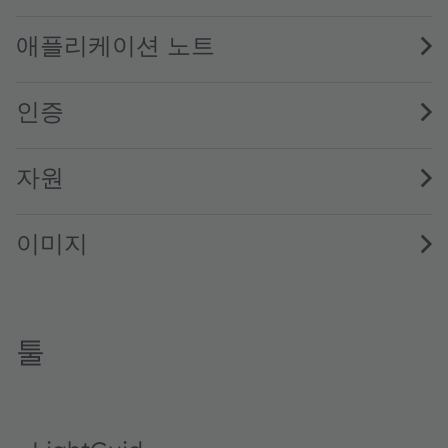
SFH 4547 · Datasheet · PDF · en_US
애플리케이션 노트
인증
자원
이미지
툴