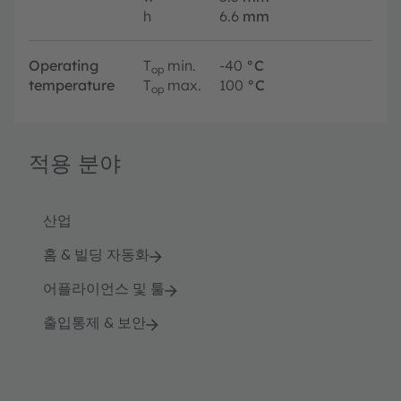
h
6.6
mm
Operating
T
min.
-40
°C
op
temperature
T
max.
100
°C
op
적용 분야
산업
홈 & 빌딩 자동화
어플라이언스 및 툴
출입통제 & 보안