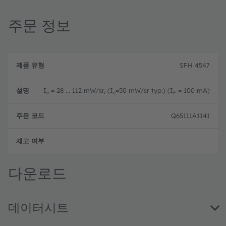
주문 정보
제
주
품
설
문
SFH 4547
유
명
코
형
드
I
= 28 ... 112 mW/sr, (I
=50 mW/sr typ.) (I
= 100 mA)
e
e
F
Q65111A1141
완전
다운로드
데이터시트