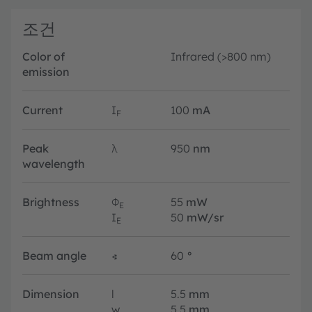
조건
Color of
Infrared (>800 nm)
emission
Current
I
100
mA
F
Peak
λ
950
nm
wavelength
Brightness
Φ
55
mW
E
I
50
mW/sr
E
Beam angle
∢
60
°
Dimension
l
5.5
mm
w
5.5
mm