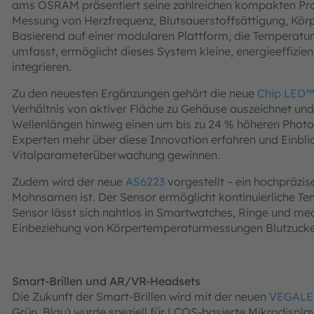
ams OSRAM präsentiert seine zahlreichen kompakten Pro
Messung von Herzfrequenz, Blutsauerstoffsättigung, Kö
Basierend auf einer modularen Plattform, die Temperatu
umfasst, ermöglicht dieses System kleine, energieeffizie
integrieren.
Zu den neuesten Ergänzungen gehört die neue
Chip LED™
Verhältnis von aktiver Fläche zu Gehäuse auszeichnet und
Wellenlängen hinweg einen um bis zu 24 % höheren Photos
Experten mehr über diese Innovation erfahren und Einblic
Vitalparameterüberwachung gewinnen.
Zudem wird der neue
AS6223
vorgestellt – ein hochpräzi
Mohnsamen ist. Der Sensor ermöglicht kontinuierliche T
Sensor lässt sich nahtlos in Smartwatches, Ringe und medi
Einbeziehung von Körpertemperaturmessungen Blutzucke
Smart-Brillen und AR/VR-Headsets
Die Zukunft der Smart-Brillen wird mit der neuen
VEGAL
Grün, Blau) wurde speziell für LCOS-basierte Mikrodispla