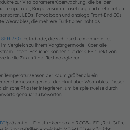
dukte zur Vitalparameterüberwachung, die bei der
rpertemperatur, Körperzusammensetzung und mehr helfen.
rsensoren, LEDs, Fotodioden und analoge Front-End-ICs
nte Wearables, die mehrere Funktionen nahtlos
 SFH 2707
-Fotodiode, die sich durch ein optimiertes
 im Vergleich zu ihrem Vorgängermodell über alle
trom liefert. Besucher können auf der CES direkt von
ke in die Zukunft der Technologie zur
ser Temperatursensor, der kaum größer als ein
emperaturmessungen auf der Haut über Wearables. Dieser
zinische Pflaster integrieren, um beispielsweise durch
rwerte genauer zu bewerten.
ED™
präsentiert. Die ultrakompakte RGGB-LED (Rot, Grün,
ys in Smart-Brillen entwickelt. VEGALED ermöglicht