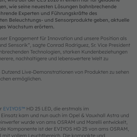
gen, wie seine neuesten Lösungen bahnbrechende
ührende Experten und Führungskräfte des
sten Beleuchtungs- und Sensorprodukte geben, aktuelle
iges Wachstum erörtern.
nser Engagement für Innovation und unsere Position als
nd Sensorik“, sagte Conrad Rodriguez, Sr. Vice President
hnbrechenden Technologien, starken Kundenbeziehungen
erere, nachhaltigere und lebenswertere Welt zu
Dutzend Live-Demonstrationen von Produkten zu sehen
nchen ermöglichen.
r
EVIYOS™
HD 25 LED, die erstmals im
Einsatz kam und nun auch im Opel & Vauxhall Astra und
cheinwerfer wurde von ams OSRAM und Marelli entwickelt,
entrale Komponente ist der EVIYOS HD 25 von ams OSRAM,
hl mit vollem Leuchtbereich. Die kompakte und