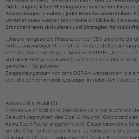
Gäste zugänglichen Meetingraum im Venetian Expo zei
Anwendungen in nahezu jeder Branche vorantreiben. F
Unternehmens werden technische Einblicke in die neue
Branchentrends diskutieren und Strategien für zukünft
„Unsere fortgesetzte Präsenz auf der CES unterstreicht u
vertrauenswürdiger Marktführer im Bereich Beleuchtung u
of Sales, Americas Region, bei ams OSRAM. „Unsere ba
und unser Fertigungs-Know-how tragen dazu bei, eine sich
gestalten.“ Im privaten
Besprechungsraum von ams OSRAM werden mehr als ein 
sein, die bahnbrechende Lösungen in vielen Schlüsselbra
Automobil & Mobilität
Erleben Sie kristallklare, blendfreie Sicht bei Nacht mit de
Beleuchtungssystem des Opel & Vauxhall Grandland zum 
Astra Sport Tourer eingeführt wird. Dieser innovative S
um die Sicht für Fahrer bei Nacht zu verbessern. Die z
eine hochauflösende, adaptive LED für den Fahrlichtstra