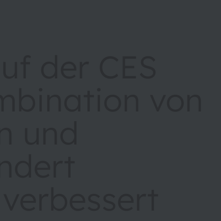
f der CES
mbination von
en und
ndert
verbessert