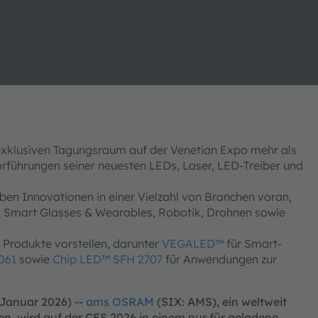
exklusiven Tagungsraum auf der Venetian Expo mehr als
orführungen seiner neuesten LEDs, Laser, LED-Treiber und
n Innovationen in einer Vielzahl von Branchen voran,
t, Smart Glasses & Wearables, Robotik, Drohnen sowie
Produkte vorstellen, darunter
VEGALED™
für Smart-
061
sowie
Chip LED™ SFH 2707
für Anwendungen zur
 Januar 2026) --
ams OSRAM
(SIX: AMS), ein weltweit
en, wird auf der CES 2026 in einem nur für geladene