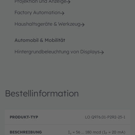
Projektion und Anzeige
Factory Automation
Haushaltsgeräte & Werkzeug
Automobil & Mobilität
Hintergrundbeleuchtung von Displays
Bestellinformation
B
P
e
LO Q976.01-P2R2-25-1
r
B
s
o
e
c
d
st
h
I
= 56 ... 180 mcd (I
= 20 mA)
u
el
v
F