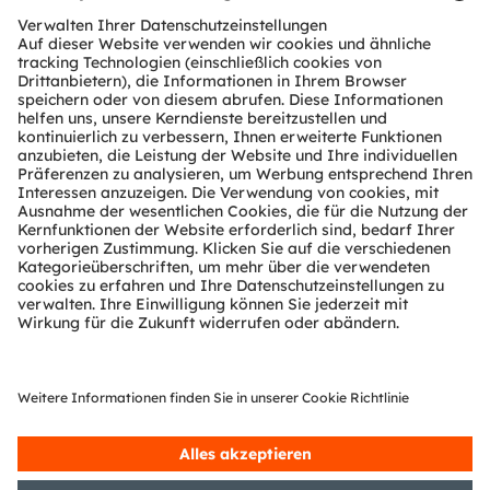
Download Center
Tools
Kundenanfragen
Technischer Support
Partner Netzwerk
Whistleblowing
© 2026 ams-OSRAM AG. All rights reserved.
Datenschutzerklärung
Nutzungsbedingungen
Terms of Trade
Impressum
Cookie Policy
AI Policy
粤ICP备10066670号