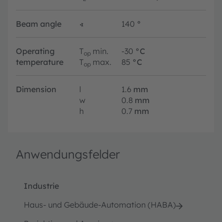
Beam angle
∢
140
°
Operating
T
min.
-30
°C
op
temperature
T
max.
85
°C
op
Dimension
l
1.6
mm
w
0.8
mm
h
0.7
mm
Anwendungsfelder
Industrie
Haus- und Gebäude-Automation (HABA)