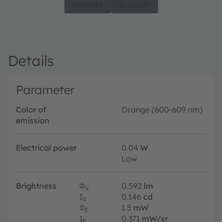
Kontakt
Support
Details
Parameter
Color of
Orange (600-609 nm)
emission
Electrical power
0.04
W
Low
Brightness
Φ
0.592
lm
V
I
0.146
cd
V
Φ
1.5
mW
E
I
0.371
mW/sr
E