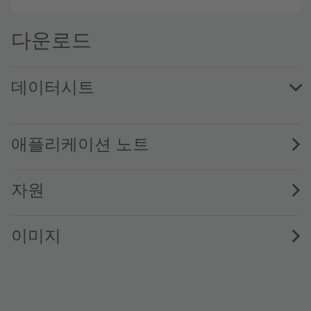
다운로드
데이터시트
LY T67F.01 · Datasheet · PDF · en_US
애플리케이션 노트
자원
이미지