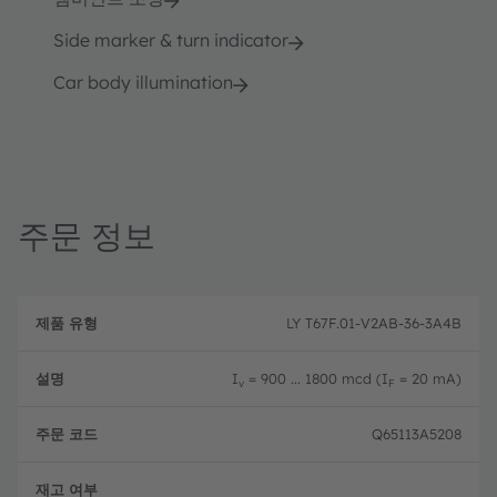
Side marker & turn indicator
Car body illumination
주문 정보
제
주
품
설
문
LY T67F.01-V2AB-36-3A4B
유
명
코
형
드
I
= 900 ... 1800 mcd (I
= 20 mA)
v
F
Q65113A5208
완전