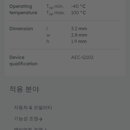
Operating
T
min.
-40
°C
op
temperature
T
max.
100
°C
op
Dimension
l
3.2
mm
w
2.8
mm
h
1.9
mm
Device
AEC-Q102
qualification
적용 분야
자동차 & 모빌리티
기능성 조명
앰비언트 조명