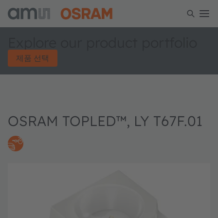
Explore our product portfolio
제품 선택
OSRAM TOPLED™, LY T67F.01