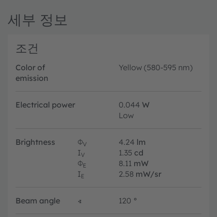
세부 정보
조건
Color of
Yellow (580-595 nm)
emission
Electrical power
0.044
W
Low
Brightness
Φ
4.24
lm
V
I
1.35
cd
V
Φ
8.11
mW
E
I
2.58
mW/sr
E
Beam angle
∢
120
°