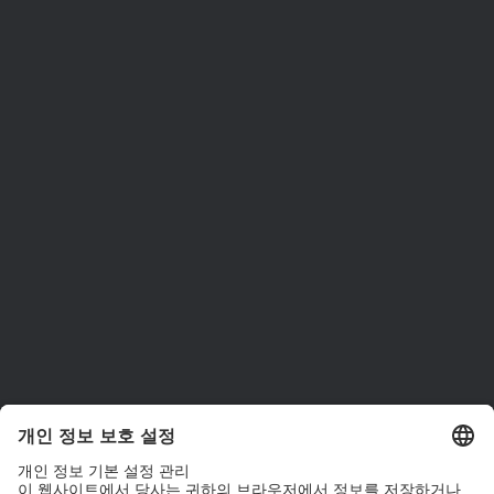
ams OSRAM 소개
뉴스룸
투자자
지속 가능성
위치 & 분포
인재채용
접근성
지원
제품 선택기
다운로드 센터
툴
문의
기술 지원
파트너 네트워크