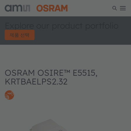
Explore our product portfolio
제품 선택
OSRAM OSIRE™ E5515,
KRTBAELPS2.32