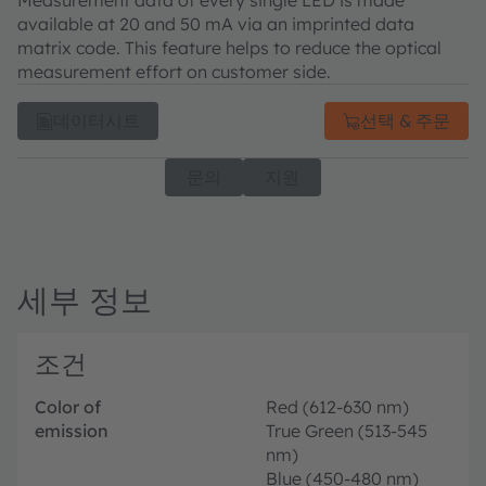
Measurement data of every single LED is made
available at 20 and 50 mA via an imprinted data
matrix code. This feature helps to reduce the optical
measurement effort on customer side.
데이터시트
선택 & 주문
문의
지원
세부 정보
조건
Color of
Red (612-630 nm)
emission
True Green (513-545
nm)
Blue (450-480 nm)