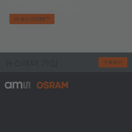
자세히 OSIRE™
Your partner for ambient lighting.
더 보기 OSIRE™
뉴스레터 가입
구독하기
ams-OSRAM AG
Tobelbader Straße 30
8141 Premstaetten
Austria
전화:
+43 3136 500-0