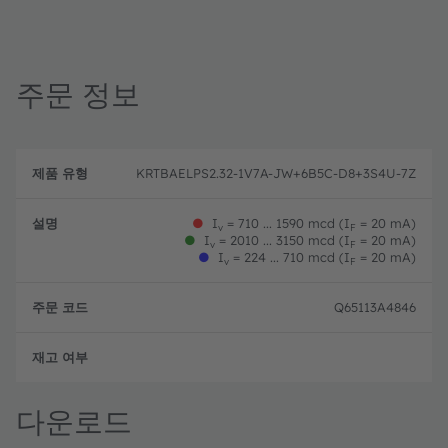
주문 정보
제
주
품
설
문
KRTBAELPS2.32-1V7A-JW+6B5C-D8+3S4U-7Z
유
명
코
형
드
●
I
= 710 ... 1590 mcd (I
= 20 mA)
v
F
●
I
= 2010 ... 3150 mcd (I
= 20 mA)
v
F
●
I
= 224 ... 710 mcd (I
= 20 mA)
v
F
Q65113A4846
완전
다운로드