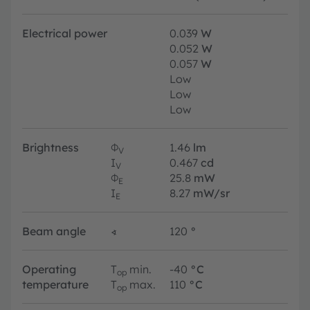
Electrical power
0.039
W
0.052
W
0.057
W
Low
Low
Low
Brightness
Φ
1.46
lm
V
I
0.467
cd
V
Φ
25.8
mW
E
I
8.27
mW/sr
E
Beam angle
∢
120
°
Operating
T
min.
-40
°C
op
temperature
T
max.
110
°C
op