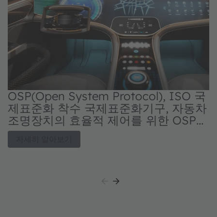
OSP(Open System Protocol), ISO 국
제표준화 착수 국제표준화기구, 자동차
조명장치의 효율적 제어를 위한 OSP
O
표준화 진행
리
자세히 알아보기
는
력