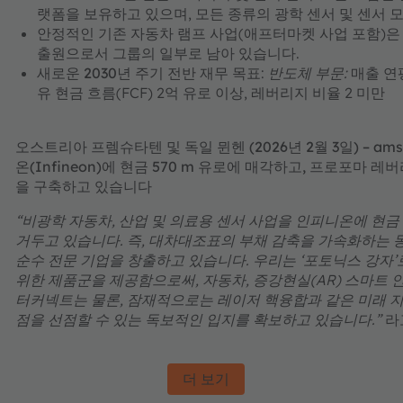
랫폼을
보유하고 있으며, 모든 종류의 광학 센서 및 센서 
안정적인 기존 자동차 램프 사업(애프터마켓 사업 포함)은
출원으로서 그룹의 일부로 남아 있습니다.
새로운 2030년 주기 전반 재무 목표
:
반도체 부문:
매출 연평
유 현금 흐름(FCF) 2억 유로 이상, 레버리지 비율 2 미만
오스트리아 프렘슈타텐 및 독일 뮌헨 (2026년 2월 3일) – 
온(Infineon)에 현금 570 m 유로에 매각하고, 프로포마 
을 구축하고 있습니다
“
비광학 자동차, 산업 및 의료용 센서 사업을 인피니온에 현금
거두고 있습니다. 즉, 대차대조표의 부채 감축을 가속화하는 
순수 전문 기업을 창출하고 있습니다. 우리는 ‘포토닉스 강자’
위한 제품군을 제공함으로써, 자동차, 증강현실(AR) 스마트 안
터커넥트는 물론, 잠재적으로는 레이저 핵융합과 같은 미래 
점을 선점할 수 있는 독보적인 입지를 확보하고 있습니다.”
라고
더 보기