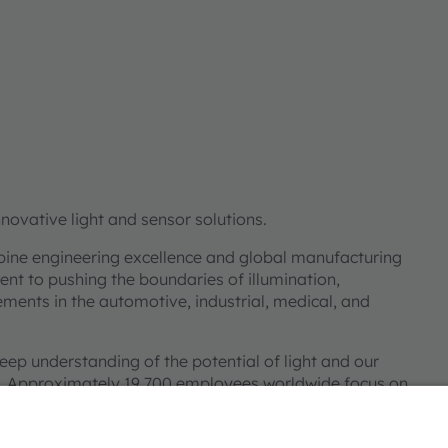
ovative light and sensor solutions.
bine engineering excellence and global manufacturing
nt to pushing the boundaries of illumination,
ments in the automotive, industrial, medical, and
deep understanding of the potential of light and our
ies. Approximately 19,700 employees worldwide focus on
 digitalization, smart living and sustainability. This is