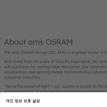
About ams OSRAM
The ams OSRAM Group (SIX: AMS) is a global leader in inn
With more than 110 years of industry experience, we com
with a passion for cutting-edge innovation. Our commitme
visualization, and sensing enable transformative advance
consumer industries.
“Sense the power of light” – our success is based on the 
distinct portfolio of both emitter and sensor technolog
pioneering innovations alongside the societal megatrends of
reflected in over 13,000 patents granted and applied.