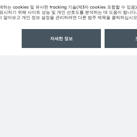
eadquarters in Munich (Germany), the group achieved
SRAM AG on the SIX Swiss Exchange (ISIN:
 Group. In addition, many of our products and
AM Group. All other company or product names mentioned
eir respective owners.