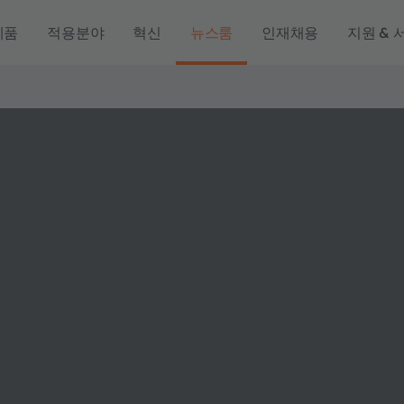
제품
적용분야
혁신
뉴스룸
인재채용
지원 & 