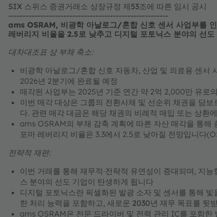
SIX 스위스 증권거래소 상장규정 제53조에 따른 임시 공시
-------------------------------------------------------
ams OSRAM, 비광학 아날로그/혼합 신호 센서 사업부를 인피
레버리지 비율을 2.5로 낮추고 디지털 포토닉스 분야의 선
대차대조표 상 부채 축소:
비광학 아날로그/혼합 신호 자동차, 산업 및 의료용 센서 
2026년 2분기에 완료될 예정
매각된 사업부는 2025년 기준 연간 약 2억 2,000만 유로
이번 매각 대상은 그룹의 전환사채 및 선순위 채권을 담보로 
다. 관련 매각 대금은 해당 채권의 비례적 매입 또는 상환
ams OSRAM의 부채 감축 계획에 따른 자산 매각을 통해 
포마 레버리지 비율은 3.3에서 2.5로 낮아질 전망입니다(O
전략적 재편:
이번 거래를 통해 재무적·전략적 유연성이 증대되며,
지능형
스 분야의 선도
기업이 탄생하게 됩니다
디지털 포토닉스란
픽셀화된 발광 소자 및 센서를 통해 빛
한 처리 능력을 포함하고,
새로운 2030년 재무 목표를 뒷
ams OSRAM은 전문 드라이버 및 전력 관리 IC를 포함