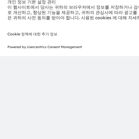
Headquartered in Premstaetten/Graz (Austria) with co-h
EUR 3.4 billion revenues in 2024 and is listed as ams-O
AT0000A3EPA4).
Find out more about us on
https://ams-osram.com
ams and OSRAM are registered trademarks of ams OSRAM
services are registered or filed trademarks of ams OSR
herein may be trademarks or registered trademarks of th
Join ams OSRAM social media: >
LinkedIn
>
YouTube