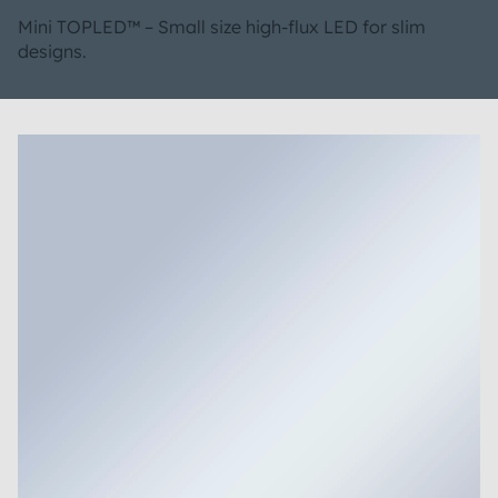
Mini TOPLED™ – Small size high-flux LED for slim
designs.