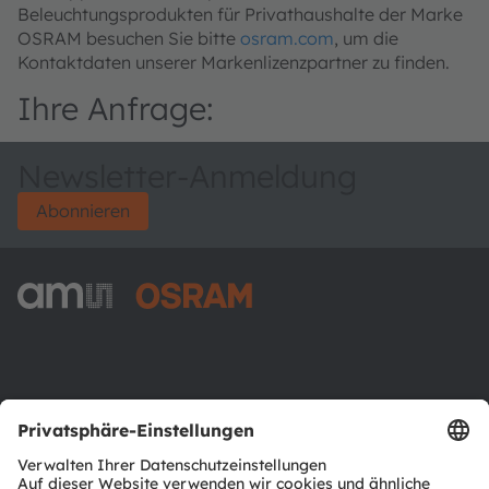
Beleuchtungsprodukten für Privathaushalte der Marke
OSRAM besuchen Sie bitte
osram.com
, um die
Kontaktdaten unserer Markenlizenzpartner zu finden.
Ihre Anfrage:
Newsletter-Anmeldung
Abonnieren
ams-OSRAM AG
Tobelbader Straße 30
8141 Premstaetten
Austria
Phone:
+43 3136 500-0