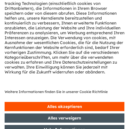
Über ams OSRAM
Newsroom
Investor Relations
Nachhaltigkeit
Standorte & Distribution
Karriere
Barrierefreiheit
Support
Produkt Selektor
Download Center
Tools
Kundenanfragen
Technischer Support