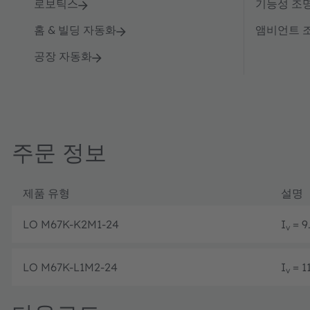
로보틱스
기능성 조
홈 & 빌딩 자동화
앰비언트 
공장 자동화
주문 정보
제품 유형
설명
LO M67K-K2M1-24
I
= 9.
v
LO M67K-L1M2-24
I
= 11
v