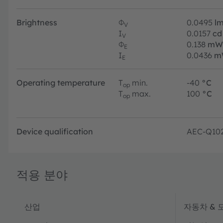
Brightness
Φ
0.0495
l
V
I
0.0157
cd
V
Φ
0.138
mW
E
I
0.0436
m
E
Operating temperature
T
min.
-40
°C
op
T
max.
100
°C
op
Device qualification
AEC-Q10
적용 분야
산업
자동차 & 