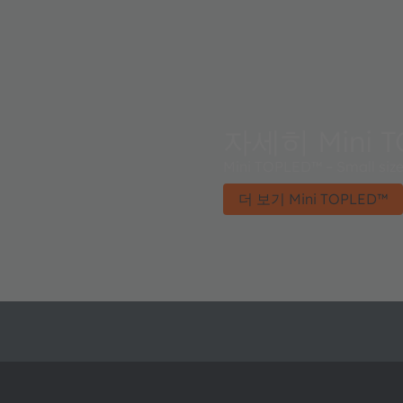
자세히 Mini 
Mini TOPLED™ – Small size 
더 보기 Mini TOPLED™