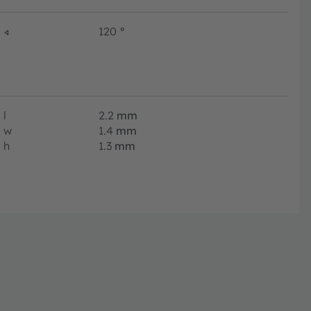
∢
120
°
l
2.2
mm
w
1.4
mm
h
1.3
mm