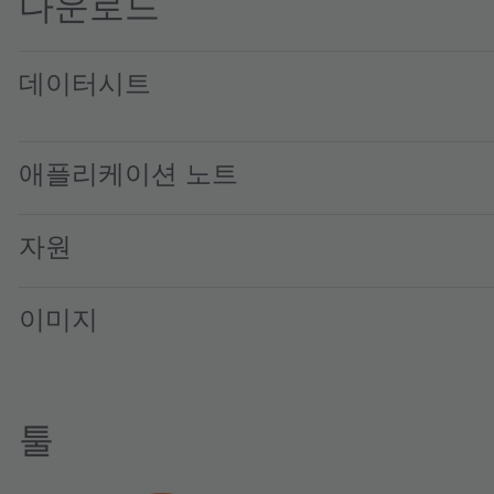
다운로드
데이터시트
LO M67K · Datasheet · PDF · en_US
애플리케이션 노트
자원
이미지
툴