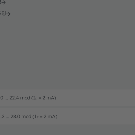
명
조명
0 ... 22.4 mcd (I
= 2 mA)
F
.2 ... 28.0 mcd (I
= 2 mA)
F