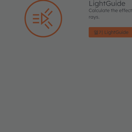
LightGuide
Calculate the effec
rays.
열기 LightGuide