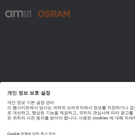
ams-OSRAM AG
Tobelbader Straße 30
8141 Premstaetten
Austria
전화:
+43 3136 500-0
© 2026 ams-OSRAM AG. All rights reserved.