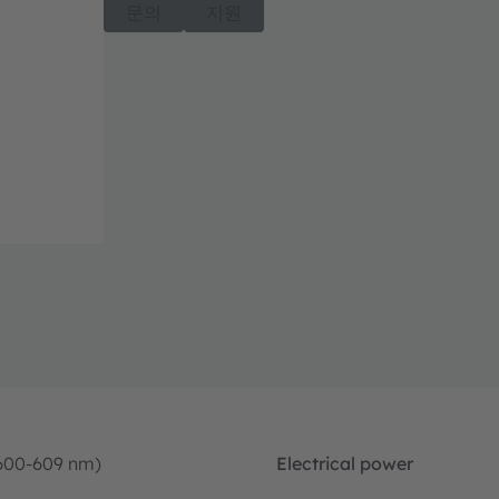
문의
지원
600-609 nm)
Electrical power