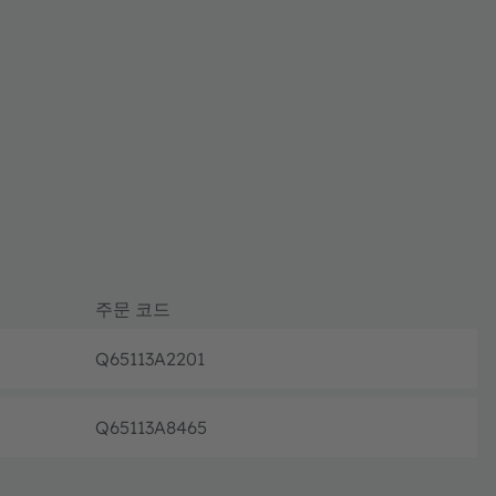
주문 코드
Q65113A2201
완전 가동
Q65113A8465
완전 가동