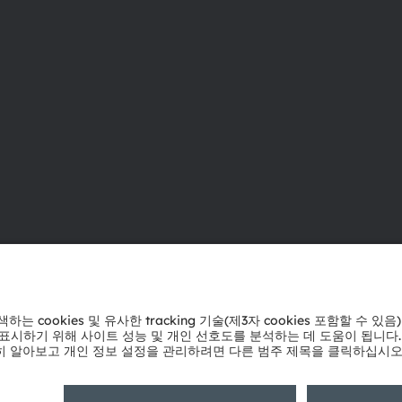
ams OSRAM 소개
지원
뉴스룸
제품 선택기
투자자
다운로드 센
지속 가능성
툴
위치 & 분포
문의
인재채용
기술 지원
접근성
파트너 네트
내부 고발
개인 정보 정책
이용 약관
거래 조건
상표
쿠키 정책
AI 이용 