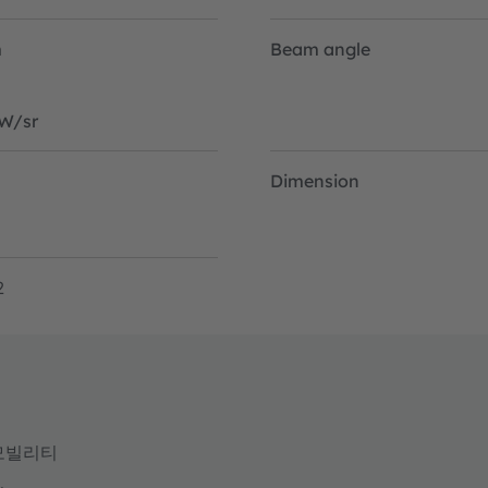
m
Beam angle
W/sr
Dimension
2
모빌리티