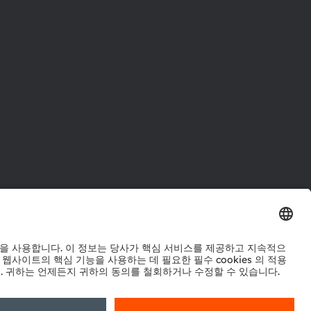
터
워크
정책