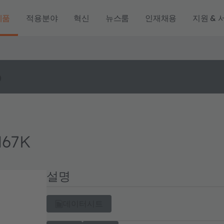
제품
적용분야
혁신
뉴스룸
인재채용
지원 & 
o
M67K
설명
데이터시트