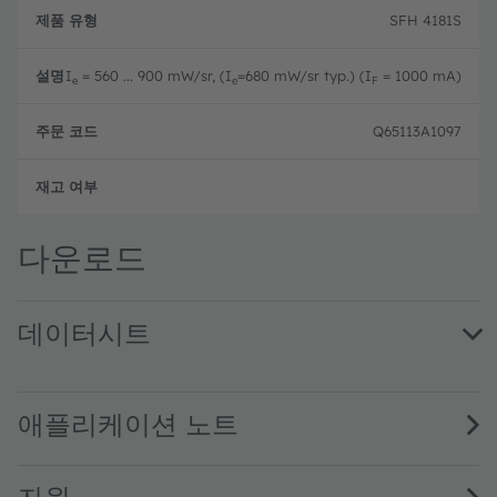
제
주
품
설
문
SFH 4181S
유
명
코
형
드
I
= 560 ... 900 mW/sr, (I
=680 mW/sr typ.) (I
= 1000 mA)
e
e
F
Q65113A1097
새로
다운로드
데이터시트
SFH 4181S · Datasheet · PDF · en_US
애플리케이션 노트