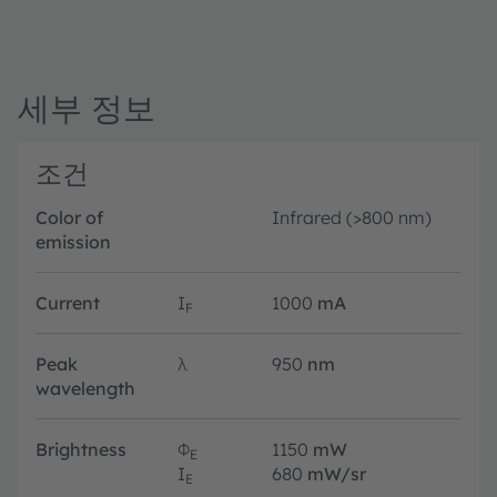
세부 정보
조건
Color of
Infrared (>800 nm)
emission
Current
I
1000
mA
F
Peak
λ
950
nm
wavelength
Brightness
Φ
1150
mW
E
I
680
mW/sr
E