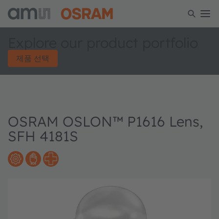
Explore our product portfolio
제품 선택
OSRAM OSLON™ P1616 Lens,
SFH 4181S