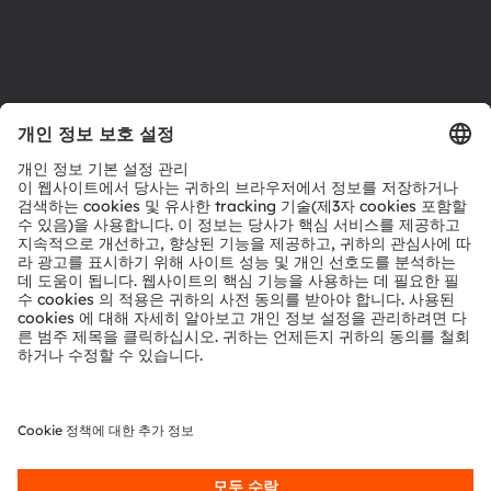
지원
제품 선택기
다운로드 센터
툴
문의
기술 지원
파트너 네트워크
내부 고발
© 2026 ams-OSRAM AG. All rights reserved.
개인 정보 정책
이용 약관
거래 조건
상표
쿠키 정책
AI 이용 정책
粤ICP备10066670号