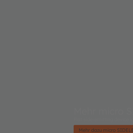
Mehr micro 
Flat side-emitting device
Mehr dazu micro SIDE