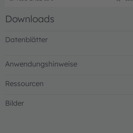
v
Downloads
Datenblätter
LT Y1SG · Datasheet · PDF · en_US
Anwendungshinweise
Ressourcen
Bilder