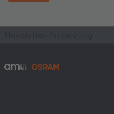
Newsletter-Anmeldung
ams-OSRAM AG
Tobelbader Straße 30
8141 Premstaetten
Austria
Phone:
+43 3136 500-0