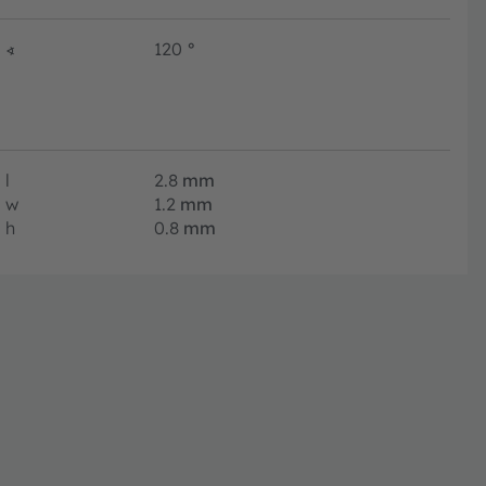
∢
120
°
l
2.8
mm
w
1.2
mm
h
0.8
mm