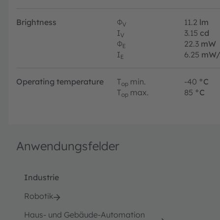
Brightness
Φ
11.2
lm
V
I
3.15
cd
V
Φ
22.3
mW
E
I
6.25
mW/
E
Operating temperature
T
min.
-40
°C
op
T
max.
85
°C
op
Anwendungsfelder
Industrie
Robotik
Haus- und Gebäude-Automation