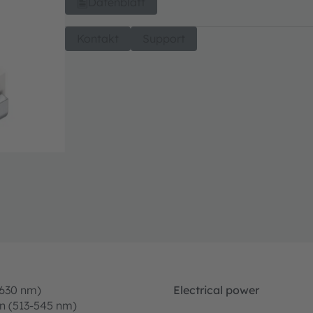
Datenblatt
Kontakt
Support
-630 nm)
Electrical power
n (513-545 nm)