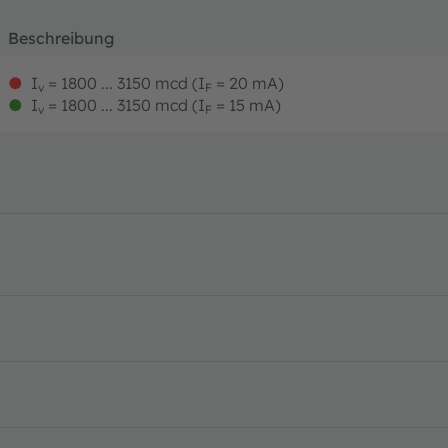
Beschreibung
●
I
= 1800 ... 3150 mcd (I
= 20 mA)
v
F
●
I
= 1800 ... 3150 mcd (I
= 15 mA)
v
F