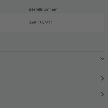
Bestellnummer
Q65113A2872
volle P