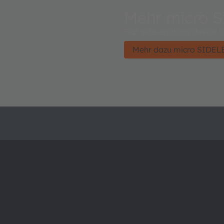
Mehr micro 
Flat side-emitting device
Mehr dazu micro SIDE
Über ams OSRAM
Support