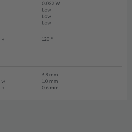
0.022
W
Low
Low
Low
∢
120
°
l
3.8
mm
w
1.0
mm
h
0.6
mm