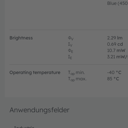
Blue (45
Brightness
Φ
2.29
lm
V
I
0.69
cd
V
Φ
10.7
mW
E
I
3.21
mW/
E
Operating temperature
T
min.
-40
°C
op
T
max.
85
°C
op
Anwendungsfelder