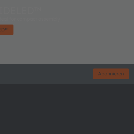
SIDELED™
 ideal for compact assembly
LED™
Abonnieren