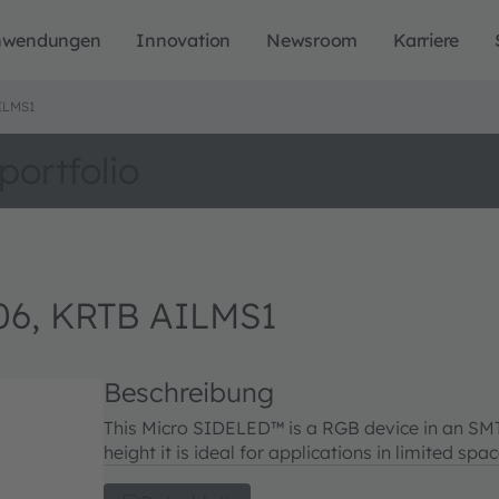
nwendungen
Innovation
Newsroom
Karriere
ILMS1
portfolio
6, KRTB AILMS1
Beschreibung
This Micro SIDELED™ is a RGB device in an SMT
height it is ideal for applications in limited sp