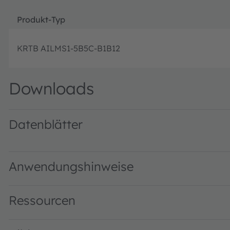
Produkt-Typ
KRTB AILMS1-5B5C-B1B12
Downloads
Datenblätter
KRTB AILMS1 · Datasheet · PDF · en_US
Anwendungshinweise
Ressourcen